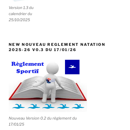
e
Version 1.3 du
n
calendrier du
t
25/10/2025
s
NEW NOUVEAU REGLEMENT NATATION
2025-26 V0.3 DU 17/01/26
Nouveau Version 0.2 du règlement du
17/01/25