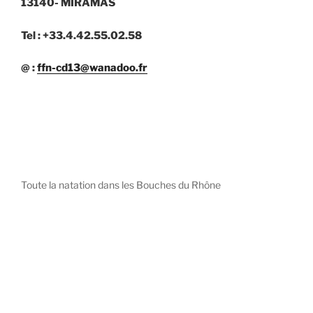
13140- MIRAMAS
Tel : +33.4.42.55.02.58
@ :
ffn-cd13@wanadoo.fr
Toute la natation dans les Bouches du Rhône
diystees.com
The world of luxury watches is a diverse ecosystem,
with each great Maison offering a distinct philosophy
and identity.
uk replica watch
pas cher omega