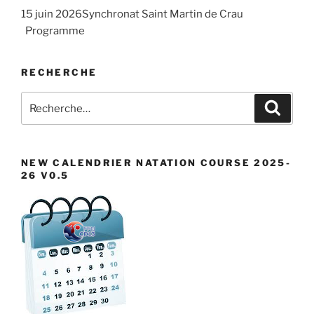
n
t
15 juin 2026Synchronat Saint Martin de Crau
.
e
i
Programme
m
o
e
n
RECHERCHE
n
d
t
Recherche
Recher
e
pour
v
:
u
NEW CALENDRIER NATATION COURSE 2025-
e
26 V0.5
s
É
v
è
n
e
m