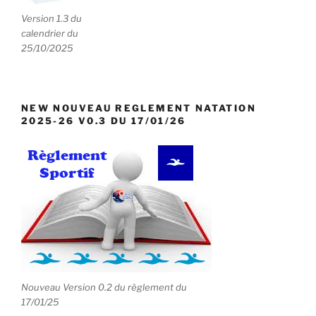
n
Version 1.3 du
e
calendrier du
m
25/10/2025
e
n
t
NEW NOUVEAU REGLEMENT NATATION
2025-26 V0.3 DU 17/01/26
s
Nouveau Version 0.2 du règlement du
17/01/25