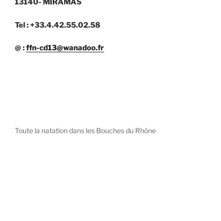
13140- MIRAMAS
Tel : +33.4.42.55.02.58
@ :
ffn-cd13@wanadoo.fr
Toute la natation dans les Bouches du Rhône
diystees.com
The world of luxury watches is a diverse ecosystem,
with each great Maison offering a distinct philosophy
and identity.
uk replica watch
pas cher omega