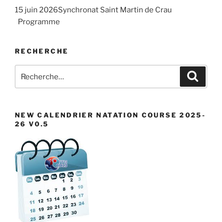
d
i
É
15 juin 2026Synchronat Saint Martin de Crau
a
g
v
Programme
t
a
è
e
n
t
RECHERCHE
.
e
i
m
Recherche
o
Recher
pour
e
n
:
n
d
t
e
NEW CALENDRIER NATATION COURSE 2025-
26 V0.5
v
u
e
s
É
v
è