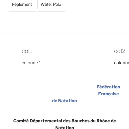
Règlement
Water Polo
col1
col2
colonne 1
colonn
Fédération
Française
de Natation
Comité Départemental des Bouches du Rhône de
Natation