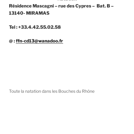
Résidence Mascagni – rue des Cypres – Bat. B –
13140- MIRAMAS
Tel : +33.4.42.55.02.58
@ :
ffn-cd13@wanadoo.fr
Toute la natation dans les Bouches du Rhône
diystees.com
The world of luxury watches is a diverse ecosystem,
with each great Maison offering a distinct philosophy
and identity.