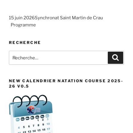
n
n
t
.
e
e
i
m
m
15 juin 2026Synchronat Saint Martin de Crau
o
Programme
e
e
n
n
n
d
t
t
RECHERCHE
e
s
v
Recherche
Recher
pour
u
:
e
s
NEW CALENDRIER NATATION COURSE 2025-
É
26 V0.5
v
è
n
e
m