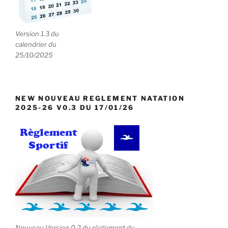
e
n
t
Version 1.3 du
calendrier du
s
25/10/2025
NEW NOUVEAU REGLEMENT NATATION
2025-26 V0.3 DU 17/01/26
Nouveau Version 0.2 du règlement du