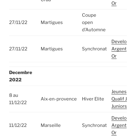
Or
Coupe
27/11/22
Martigues
open
d’Automne
Developpe
27/11/22
Martigues
Synchronat
Argent
Or
Decembre
2022
Jeunes
8 au
Aix-en-provence
Hiver Elite
Qualif Juni
11/12/22
Juniors
Developpe
11/12/22
Marseille
Synchronat
Argent
Or