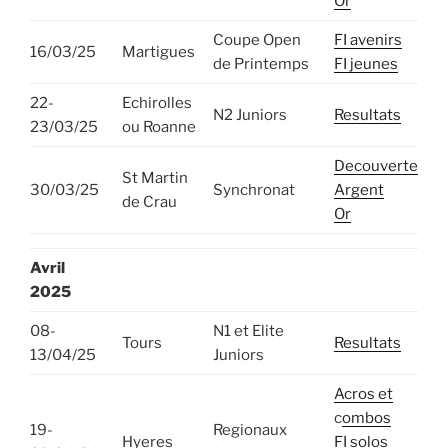
Or
Coupe Open
FI avenirs
16/03/25
Martigues
de Printemps
FI jeunes
22-
Echirolles
N2 Juniors
Resultats
23/03/25
ou Roanne
Decouverte
St Martin
30/03/25
Synchronat
Argent
de Crau
Or
Avril
202
5
08-
N1 et Elite
Tours
Resultats
13/04/25
Juniors
Acros et
c
ombos
19-
Regionaux
Hyeres
FI solos