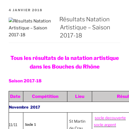
PUBLIÉ
4 JANVIER 2018
LE
Résultats Natation
Artistique – Saison
2017-18
Tous les résultats de la natation artistique
dans les Bouches du Rhône
Saison 2017-18
Date
Compétition
Lieu
Résul
Novembre 2017
socle decouverte
St Martin
11/11
socle argent
Socle 1
de Crau