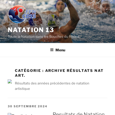
Aller
au
contenu
principal
NATATION 13
Toute la Natation dans les Bouches du Rhône
Menu
CATÉGORIE :
ARCHIVE RÉSULTATS NAT
ART.
Résultats des années précédentes de natation
artistique
PUBLIÉ
30 SEPTEMBRE 2024
LE
Resultats de Natation