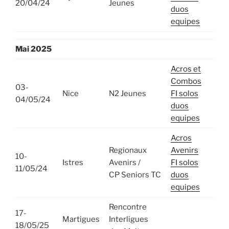
20/04/24
Jeunes
duos
equipes
Mai
2025
Acros et
Combos
03-
Nice
N2 Jeunes
FI solos
04/05/24
duos
equipes
Acros
Regionaux
Avenirs
10-
Istres
Avenirs /
FI solos
11/05/24
CP Seniors TC
duos
equipes
Rencontre
17-
Martigues
Interligues
18/05/25