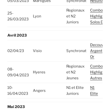
05/03/2023
Martigues
Synchronat
Resultats
Regionaux
Combos
25-
Lyon
et N2
Highlights
26/03/2023
Juniors
Solos Duos
Avril
2023
Decouvert
02/04/23
Visio
Synchronat
Argent
Or
Regionaux
Combos et
08-
Hyeres
et N2
Highlights
09/04/2023
Jeunes
Autres
10-
N1 et Elite
N1
Angers
16/04/2023
Juniors
Elite
Mai
2023