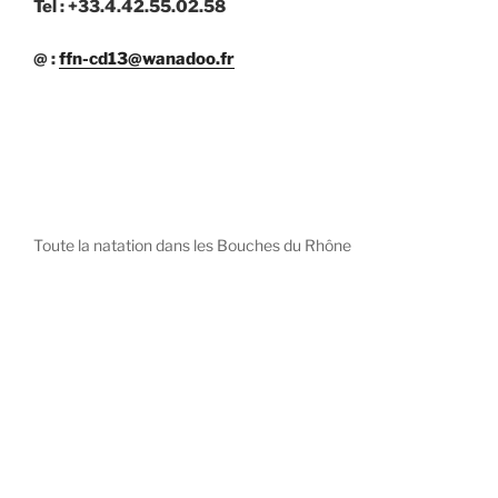
Tel : +33.4.42.55.02.58
@ :
ffn-cd13@wanadoo.fr
Toute la natation dans les Bouches du Rhône
diystees.com
The world of luxury watches is a diverse ecosystem,
with each great Maison offering a distinct philosophy
and identity.
uk replica watch
pas cher omega
repliki zegarki rolex