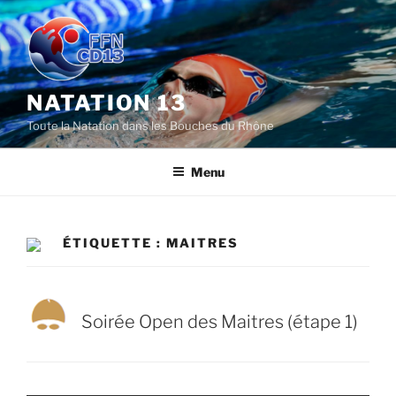
Aller
au
contenu
principal
NATATION 13
Toute la Natation dans les Bouches du Rhône
Menu
ÉTIQUETTE :
MAITRES
Soirée Open des Maitres (étape 1)