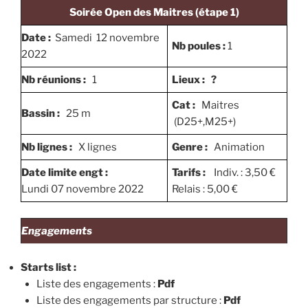
Soirée Open des Maitres (étape 1)
Date :
Samedi 12 novembre
Nb poules :
1
2022
Nb réunions :
1
Lieux :
?
Cat :
Maitres
Bassin :
25 m
(D25+,M25+)
Nb lignes :
X lignes
Genre :
Animation
Date limite engt :
Tarifs :
Indiv. : 3,50 €
Lundi 07 novembre 2022
Relais : 5,00 €
Engagements
Starts list :
Liste des engagements :
Pdf
Liste des engagements par structure :
Pdf