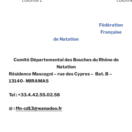
colonne 1
colonn
Fédération
Française
de Natation
Comité Départemental des Bouches du Rhône de
Natation
Résidence Mascagni – rue des Cypres – Bat. B –
13140- MIRAMAS
Tel : +33.4.42.55.02.58
@ :
ffn-cd13@wanadoo.fr