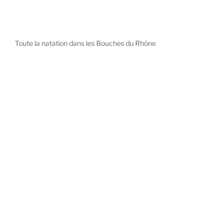
Toute la natation dans les Bouches du Rhône
diystees.com
The world of luxury watches is a diverse ecosystem,
with each great Maison offering a distinct philosophy
and identity.
uk replica watch
pas cher omega
repliki zegarki rolex
falska panerai klocka
Patek Philippe embodies understated elegance and
peerless complication, the choice for those who value
heritage and quiet prestige.