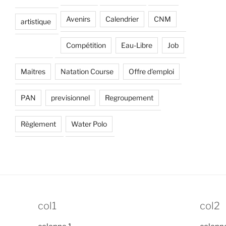
Avenirs
Calendrier
CNM
artistique
Compétition
Eau-Libre
Job
Maitres
Natation Course
Offre d'emploi
PAN
previsionnel
Regroupement
Règlement
Water Polo
col1
col2