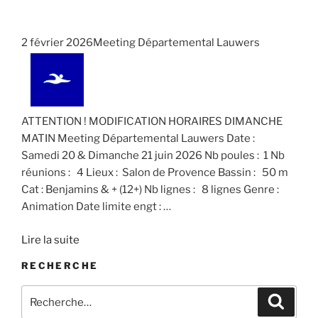
n
n
t
.
e
e
i
m
m
2 février 2026Meeting Départemental Lauwers
o
e
e
n
n
n
d
t
t
e
s
ATTENTION ! MODIFICATION HORAIRES DIMANCHE
v
MATIN Meeting Départemental Lauwers Date :
u
Samedi 20 & Dimanche 21 juin 2026 Nb poules : 1 Nb
e
réunions : 4 Lieux : Salon de Provence Bassin : 50 m
s
Cat : Benjamins & + (12+) Nb lignes : 8 lignes Genre :
É
Animation Date limite engt :
…
v
Lire la suite
è
n
RECHERCHE
e
Recherche
Recher
m
pour