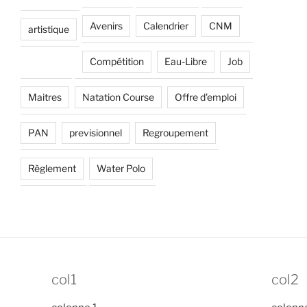
Avenirs
Calendrier
CNM
artistique
Compétition
Eau-Libre
Job
Maitres
Natation Course
Offre d'emploi
PAN
previsionnel
Regroupement
Règlement
Water Polo
col1
col2