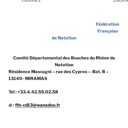
colonne 1
colonn
Fédération
Française
de Natation
Comité Départemental des Bouches du Rhône de
Natation
Résidence Mascagni – rue des Cypres – Bat. B –
13140- MIRAMAS
Tel : +33.4.42.55.02.58
@ :
ffn-cd13@wanadoo.fr