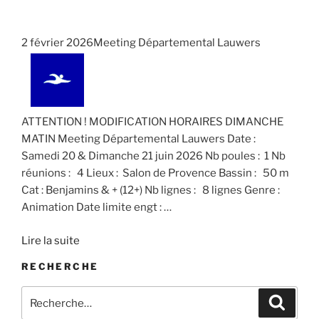
n
n
t
.
e
e
i
m
m
2 février 2026Meeting Départemental Lauwers
o
e
e
n
n
n
d
t
t
e
s
ATTENTION ! MODIFICATION HORAIRES DIMANCHE
v
MATIN Meeting Départemental Lauwers Date :
u
Samedi 20 & Dimanche 21 juin 2026 Nb poules : 1 Nb
e
réunions : 4 Lieux : Salon de Provence Bassin : 50 m
s
Cat : Benjamins & + (12+) Nb lignes : 8 lignes Genre :
É
Animation Date limite engt :
…
v
Lire la suite
è
n
RECHERCHE
e
Recherche
Recher
m
pour