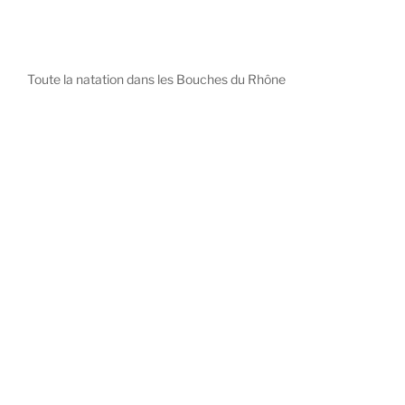
Toute la natation dans les Bouches du Rhône
diystees.com
The world of luxury watches is a diverse ecosystem,
with each great Maison offering a distinct philosophy
and identity.
uk replica watch
pas cher omega
repliki zegarki rolex
falska panerai klocka
Patek Philippe embodies understated elegance and
peerless complication, the choice for those who value
heritage and quiet prestige.