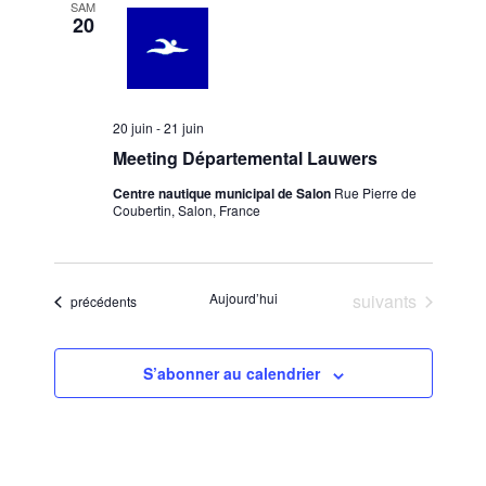
SAM
e
20
n
t
s
20 juin
-
21 juin
Meeting Départemental Lauwers
Centre nautique municipal de Salon
Rue Pierre de
Coubertin, Salon, France
Évènements
Aujourd’hui
suivants
Évènements
précédents
S’abonner au calendrier