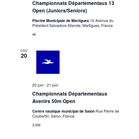
Championnats Départementaux 13
n
t
.
Open (Juniors/Seniors)
e
i
m
Piscine Municipale de Martigues
10 Avenue du
o
Président Salvadore Allende, Martigues, France
e
n
n
4€
d
t
e
SAM
20
v
u
e
s
20 juin
-
21 juin
É
Championnats Départementaux
v
Avenirs 50m Open
è
Centre nautique municipal de Salon
Rue Pierre de
Coubertin, Salon, France
n
e
3,50€
m