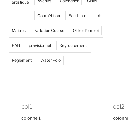
Avenirs
Calendrier
CNM
artistique
Compétition
Eau-Libre
Job
Maitres
Natation Course
Offre d'emploi
PAN
previsionnel
Regroupement
Règlement
Water Polo
col1
col2
colonne 1
colonn