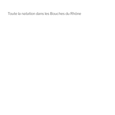
Toute la natation dans les Bouches du Rhône
diystees.com
The world of luxury watches is a diverse ecosystem,
with each great Maison offering a distinct philosophy
and identity.
uk replica watch
pas cher omega
repliki zegarki rolex
falska panerai klocka
Patek Philippe embodies understated elegance and
peerless complication, the choice for those who value
heritage and quiet prestige.
replique patek philippe montres
falske hublot klokker