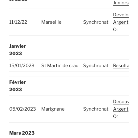
Juniors
Developpe
11/12/22
Marseille
Synchronat
Argent
Or
Janvier
2023
15/01/2023
St Martin de crau
Synchronat
Resultats
Février
2023
Decouvert
05/02/2023
Marignane
Synchronat
Argent
Or
Mars
2023