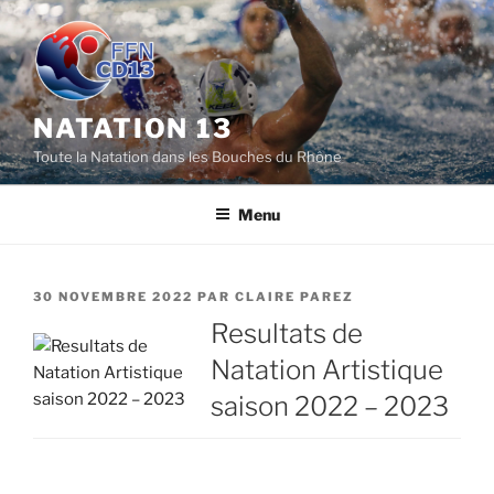
Aller
au
contenu
principal
NATATION 13
Toute la Natation dans les Bouches du Rhône
Menu
PUBLIÉ
30 NOVEMBRE 2022
PAR
CLAIRE PAREZ
LE
Resultats de
Natation Artistique
saison 2022 – 2023