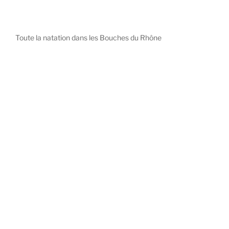
Toute la natation dans les Bouches du Rhône
diystees.com
The world of luxury watches is a diverse ecosystem,
with each great Maison offering a distinct philosophy
and identity.
uk replica watch
pas cher omega
repliki zegarki rolex
falska panerai klocka
Patek Philippe embodies understated elegance and
peerless complication, the choice for those who value
heritage and quiet prestige.
replique patek philippe montres