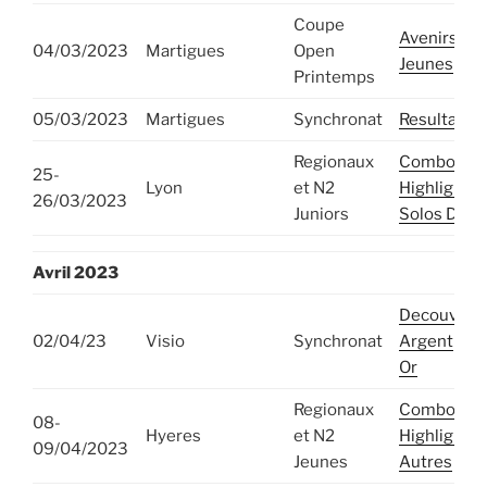
Coupe
Avenirs
04/03/2023
Martigues
Open
Jeunes
Printemps
05/03/2023
Martigues
Synchronat
Resultats
Regionaux
Combos
25-
Lyon
et N2
Highlights
26/03/2023
Juniors
Solos Duos
Avril
2023
Decouvert
02/04/23
Visio
Synchronat
Argent
Or
Regionaux
Combos et
08-
Hyeres
et N2
Highlights
09/04/2023
Jeunes
Autres