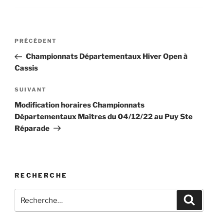
Navigation
Article
PRÉCÉDENT
de
précédent
Championnats Départementaux Hiver Open à
l’article
Cassis
Article
SUIVANT
suivant
Modification horaires Championnats
Départementaux Maîtres du 04/12/22 au Puy Ste
Réparade
RECHERCHE
Recherche
Recher
pour
: