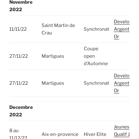
Novembre
2022
Developpe
Saint Martin de
11/11/22
Synchronat
Argent
Crau
Or
Coupe
27/11/22
Martigues
open
d’Automne
Developpe
27/11/22
Martigues
Synchronat
Argent
Or
Decembre
2022
Jeunes
8 au
Aix-en-provence
Hiver Elite
Qualif Juni
11/12/22