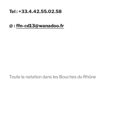
Tel : +33.4.42.55.02.58
@ :
ffn-cd13@wanadoo.fr
Toute la natation dans les Bouches du Rhône
diystees.com
The world of luxury watches is a diverse ecosystem,
with each great Maison offering a distinct philosophy
and identity.
uk replica watch
pas cher omega