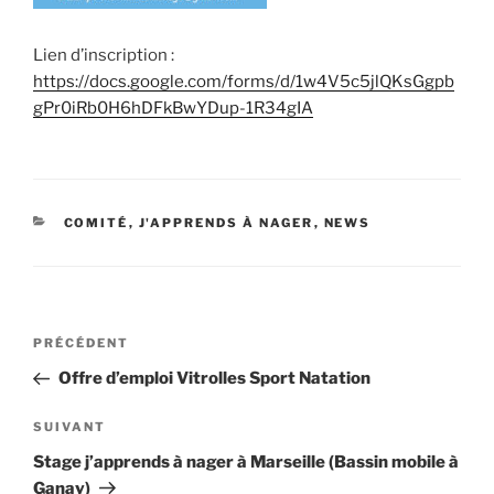
Lien d’inscription :
https://docs.google.com/forms/d/1w4V5c5jlQKsGgpb
gPr0iRb0H6hDFkBwYDup-1R34gIA
CATÉGORIES
COMITÉ
,
J'APPRENDS À NAGER
,
NEWS
Navigation
Article
PRÉCÉDENT
de
précédent
Offre d’emploi Vitrolles Sport Natation
l’article
Article
SUIVANT
suivant
Stage j’apprends à nager à Marseille (Bassin mobile à
Ganay)