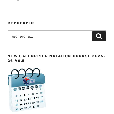
RECHERCHE
Recherche
Recher
pour
:
NEW CALENDRIER NATATION COURSE 2025-
26 V0.5