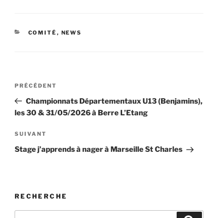
CATÉGORIES
COMITÉ
,
NEWS
Navigation
Article
PRÉCÉDENT
de
précédent
Championnats Départementaux U13 (Benjamins),
l’article
les 30 & 31/05/2026 à Berre L’Etang
Article
SUIVANT
suivant
Stage j’apprends à nager à Marseille St Charles
RECHERCHE
Recherche