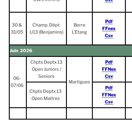
Pdf
30 &
Champ. Dépt.
Berre
FFnex
31/05
U13 (Benjamins)
L’Etang
Csv
Juin 2026
Chpts Deptx 13
Pdf
Open Juniors /
FFNex
Seniors
Csv
06-
Martigues
07/06
Pdf
Chpts Deptx 13
FFNex
Open Maitres
Csv