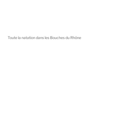
Toute la natation dans les Bouches du Rhône
diystees.com
The world of luxury watches is a diverse ecosystem,
with each great Maison offering a distinct philosophy
and identity.
uk replica watch
pas cher omega
repliki zegarki rolex
falska panerai klocka
Patek Philippe embodies understated elegance and
peerless complication, the choice for those who value