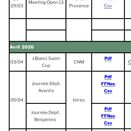
Meeting Open 13
29/03
Provence
Csv
Avril 2026
J Bianci Swim
Pdf
03/04
CNM
C
Cup
Pdf
Journée Dépt.
FFNex
Avenirs
Csv
05/04
Istres
Pdf
Journée Dépt.
FFNex
Benjamins
Csv