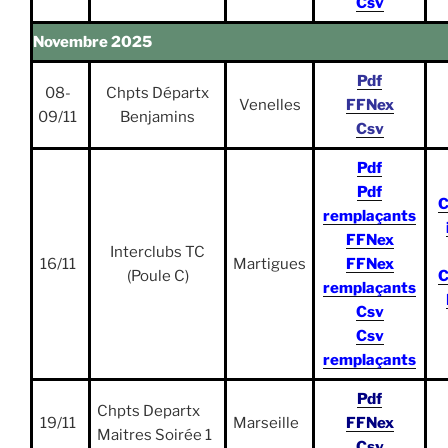
Csv
Novembre 2025
Pdf
08-
Chpts Départx
Venelles
FFNex
09/11
Benjamins
Csv
Pdf
Pdf
C
remplaçants
FFNex
Interclubs TC
16/11
Martigues
FFNex
(Poule C)
C
remplaçants
Csv
Csv
remplaçants
Pdf
Chpts Departx
19/11
Marseille
FFNex
Maitres Soirée 1
Csv