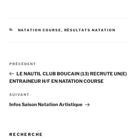
CATÉGORIES
NATATION COURSE
,
RÉSULTATS NATATION
Navigation
Article
PRÉCÉDENT
de
précédent
LE NAUTIL CLUB BOUCAIN (13) RECRUTE UN(E)
l’article
ENTRAINEUR H/F EN NATATION COURSE
Article
SUIVANT
suivant
Infos Saison Natation Artistique
RECHERCHE