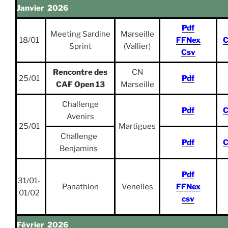
Janvier 2026
Pdf
Meeting Sardine
Marseille
18/01
FFNex
C
Sprint
(Vallier)
Csv
Rencontre des
CN
25/01
Pdf
CAF Open 13
Marseille
Challenge
Pdf
C
Avenirs
25/01
Martigues
Challenge
Pdf
C
Benjamins
Pdf
31/01-
Panathlon
Venelles
FFNex
01/02
csv
Février 2026