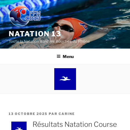
Aller
au
contenu
principal
NATATION 13
Toute la Natation dans les Bouches du Rhône
Menu
PUBLIÉ
13 OCTOBRE 2025
PAR
CARINE
LE
Résultats Natation Course