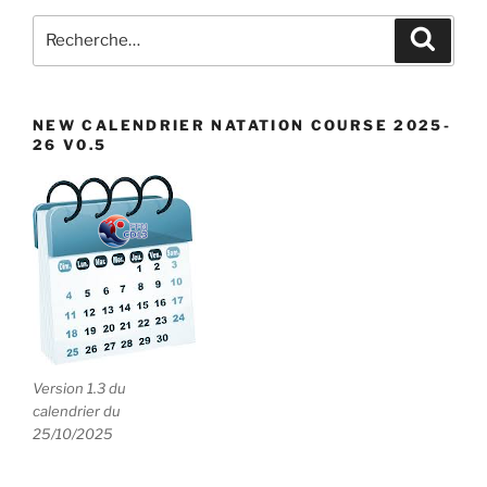
Recherche
Recher
pour
:
NEW CALENDRIER NATATION COURSE 2025-
26 V0.5
Version 1.3 du
calendrier du
25/10/2025