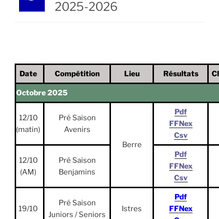
2025-2026
Date
Compétition
Lieu
Résultats
C
Octobre 2025
Pdf
12/10
Pré Saison
FFNex
(matin)
Avenirs
Csv
Berre
Pdf
12/10
Pré Saison
FFNex
(AM)
Benjamins
Csv
Pdf
Pré Saison
19/10
Istres
FFNex
Juniors / Seniors