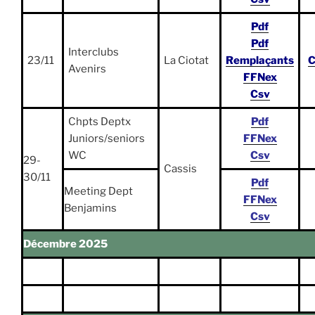
Pdf
Pdf
Interclubs
23/11
La Ciotat
Remplaçants
C
Avenirs
FFNex
Csv
Chpts Deptx
Pdf
Juniors/seniors
FFNex
WC
Csv
29-
Cassis
30/11
Pdf
Meeting Dept
FFNex
Benjamins
Csv
Décembre 2025