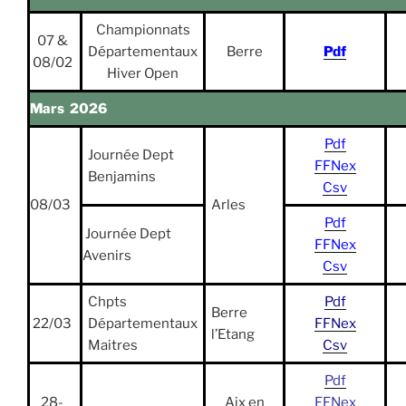
Championnats
07 &
Départementaux
Berre
Pdf
08/02
Hiver Open
Mars 2026
Pdf
Journée Dept
FFNex
Benjamins
Csv
08/03
Arles
Pdf
Journée Dept
FFNex
Avenirs
Csv
Chpts
Pdf
Berre
22/03
Départementaux
FFNex
l’Etang
Maitres
Csv
Pdf
28-
Aix en
FFNex