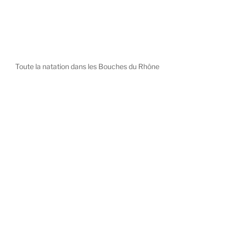
Toute la natation dans les Bouches du Rhône
diystees.com
The world of luxury watches is a diverse ecosystem,
with each great Maison offering a distinct philosophy
and identity.
uk replica watch
pas cher omega
repliki zegarki rolex
falska panerai klocka
Patek Philippe embodies understated elegance and
peerless complication, the choice for those who value