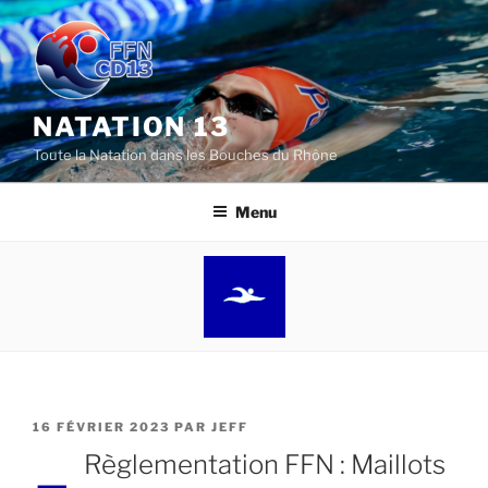
Aller
au
contenu
principal
NATATION 13
Toute la Natation dans les Bouches du Rhône
Menu
PUBLIÉ
16 FÉVRIER 2023
PAR
JEFF
LE
Règlementation FFN : Maillots