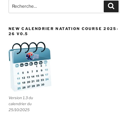
Recherche
Recher
pour
:
NEW CALENDRIER NATATION COURSE 2025-
26 V0.5
Version 1.3 du
calendrier du
25/10/2025