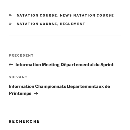
CATÉGORIES
NATATION COURSE
,
NEWS NATATION COURSE
ÉTIQUETTES
NATATION COURSE
,
RÈGLEMENT
Navigation
Article
PRÉCÉDENT
de
précédent
Information Meeting Départemental du Sprint
l’article
Article
SUIVANT
suivant
Information Championnats Départementaux de
Printemps
RECHERCHE