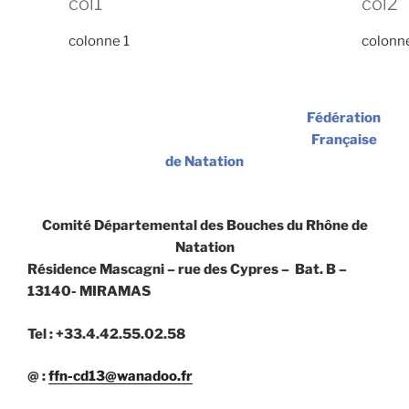
col1
col2
colonne 1
colonn
Fédération
Française
de Natation
Comité Départemental des Bouches du Rhône de
Natation
Résidence Mascagni – rue des Cypres – Bat. B –
13140- MIRAMAS
Tel : +33.4.42.55.02.58
@ :
ffn-cd13@wanadoo.fr