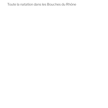
Toute la natation dans les Bouches du Rhône
diystees.com
The world of luxury watches is a diverse ecosystem,
with each great Maison offering a distinct philosophy
and identity.
uk replica watch
pas cher omega
repliki zegarki rolex
falska panerai klocka
Patek Philippe embodies understated elegance and
peerless complication, the choice for those who value
heritage and quiet prestige.
replique patek philippe montres
falske hublot klokker
halpa vacheron constantin kellot