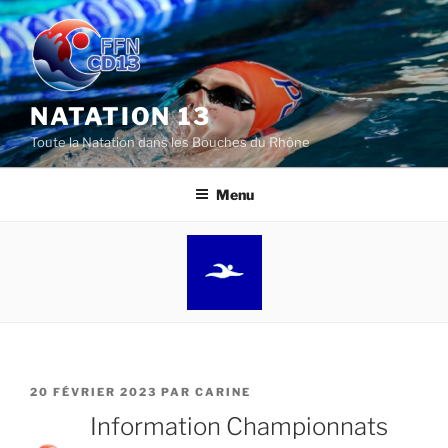
Aller
au
contenu
principal
NATATION 13
Toute la Natation dans les Bouches du Rhône
Menu
PUBLIÉ
20 FÉVRIER 2023
PAR
CARINE
LE
Information Championnats