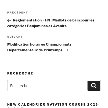
Navigation
Article
PRÉCÉDENT
de
précédent
Règlementation FFN : Maillots de bain pour les
l’article
catégories Benjamines et Avenirs
Article
SUIVANT
suivant
Modification horaires Championnats
Départementaux de Printemps
RECHERCHE
Recherche
Recher
pour
:
NEW CALENDRIER NATATION COURSE 2025-