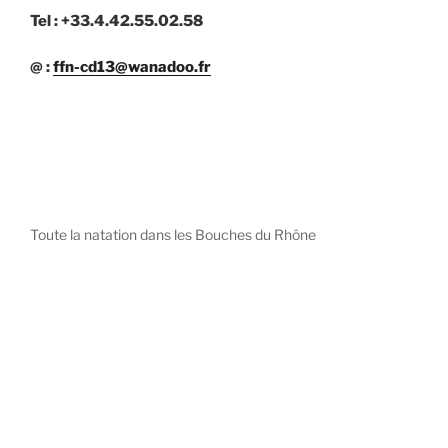
Tel : +33.4.42.55.02.58
@ :
ffn-cd13@wanadoo.fr
Toute la natation dans les Bouches du Rhône
diystees.com
The world of luxury watches is a diverse ecosystem,
with each great Maison offering a distinct philosophy
and identity.
uk replica watch
pas cher omega
repliki zegarki rolex