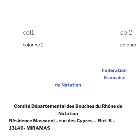
col1
col2
colonne 1
colonn
Fédération
Française
de Natation
Comité Départemental des Bouches du Rhône de
Natation
Résidence Mascagni – rue des Cypres – Bat. B –
13140- MIRAMAS