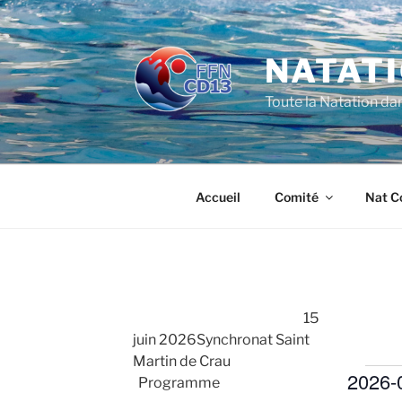
Aller
au
contenu
NATATI
principal
Toute la Natation da
Accueil
Comité
Nat C
15
juin 2026Synchronat Saint
Martin de Crau
2026-
Évè
Programme