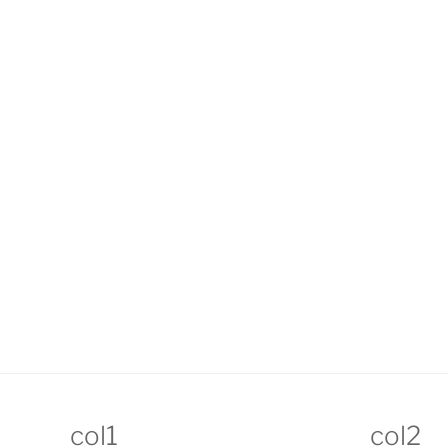
col1
col2