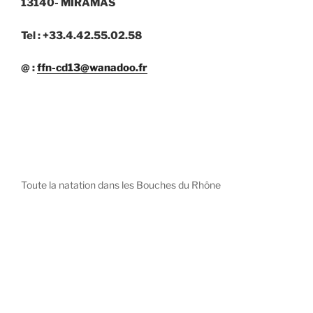
13140- MIRAMAS
Tel : +33.4.42.55.02.58
@ :
ffn-cd13@wanadoo.fr
Toute la natation dans les Bouches du Rhône
diystees.com
The world of luxury watches is a diverse ecosystem,
with each great Maison offering a distinct philosophy
and identity.
uk replica watch
pas cher omega