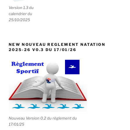
n
Version 1.3 du
e
calendrier du
m
25/10/2025
e
n
t
NEW NOUVEAU REGLEMENT NATATION
2025-26 V0.3 DU 17/01/26
s
Nouveau Version 0.2 du règlement du
17/01/25