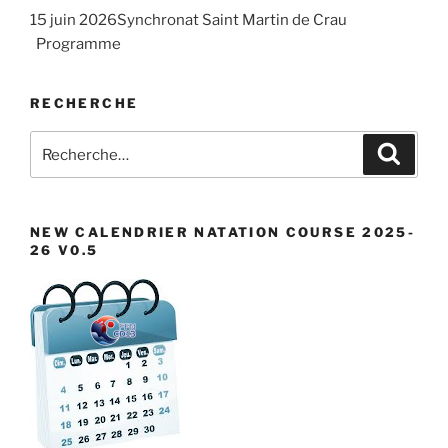
d
i
É
15 juin 2026Synchronat Saint Martin de Crau
a
g
v
Programme
t
a
è
e
n
t
RECHERCHE
.
e
i
m
Recherche
o
Recher
pour
e
n
:
n
d
t
e
NEW CALENDRIER NATATION COURSE 2025-
26 V0.5
v
u
e
s
É
v
è