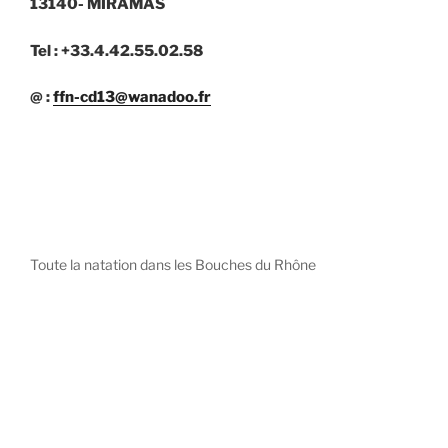
13140- MIRAMAS
Tel : +33.4.42.55.02.58
@ :
ffn-cd13@wanadoo.fr
Toute la natation dans les Bouches du Rhône
diystees.com
The world of luxury watches is a diverse ecosystem,
with each great Maison offering a distinct philosophy
and identity.
uk replica watch
pas cher omega