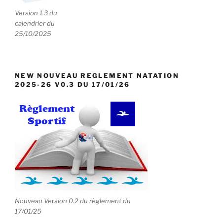
e
Version 1.3 du
n
calendrier du
t
25/10/2025
s
NEW NOUVEAU REGLEMENT NATATION
2025-26 V0.3 DU 17/01/26
Nouveau Version 0.2 du règlement du
17/01/25