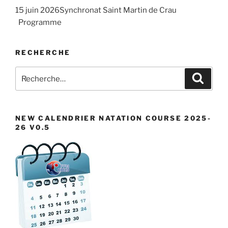
n
t
15 juin 2026Synchronat Saint Martin de Crau
.
e
i
Programme
m
o
e
n
RECHERCHE
n
d
t
Recherche
Recher
e
pour
v
:
u
NEW CALENDRIER NATATION COURSE 2025-
e
26 V0.5
s
É
v
è
n
e
m