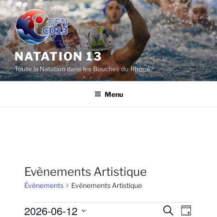
Aller
au
contenu
principal
NATATION 13
Toute la Natation dans les Bouches du Rhône
Menu
Evènements Artistique
Évènements
Evènements Artistique
Évènements
2026-06-12
R
N
R
J