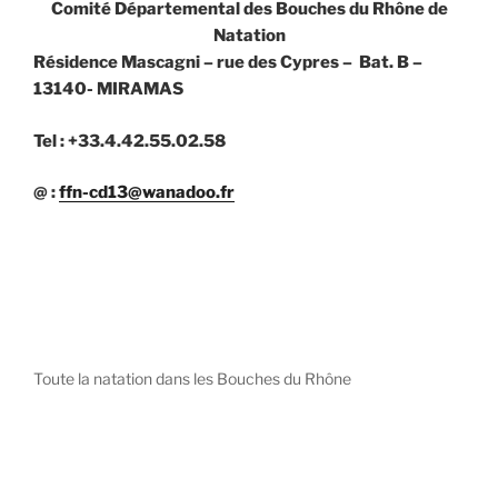
Comité Départemental des Bouches du Rhône de
Natation
Résidence Mascagni – rue des Cypres – Bat. B –
13140- MIRAMAS
Tel : +33.4.42.55.02.58
@ :
ffn-cd13@wanadoo.fr
Toute la natation dans les Bouches du Rhône
diystees.com
The world of luxury watches is a diverse ecosystem,
with each great Maison offering a distinct philosophy