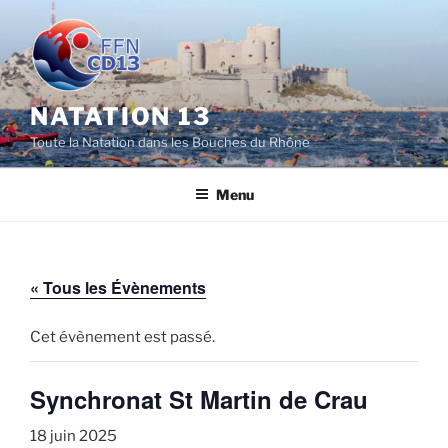
Aller
au
contenu
principal
NATATION 13
Toute la Natation dans les Bouches du Rhône
Menu
« Tous les Évènements
Cet évènement est passé.
Synchronat St Martin de Crau
18 juin 2025