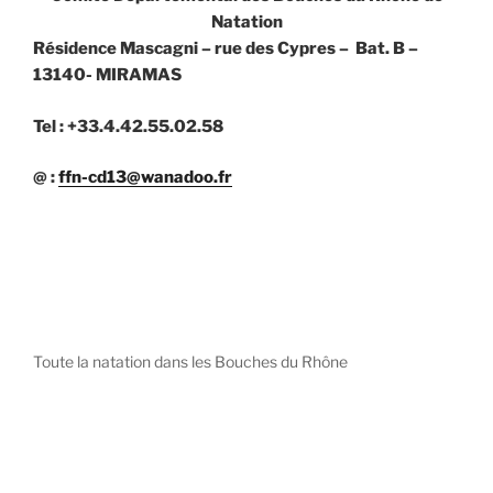
Natation
Résidence Mascagni – rue des Cypres – Bat. B –
13140- MIRAMAS
Tel : +33.4.42.55.02.58
@ :
ffn-cd13@wanadoo.fr
Toute la natation dans les Bouches du Rhône
diystees.com
The world of luxury watches is a diverse ecosystem,
with each great Maison offering a distinct philosophy
and identity.