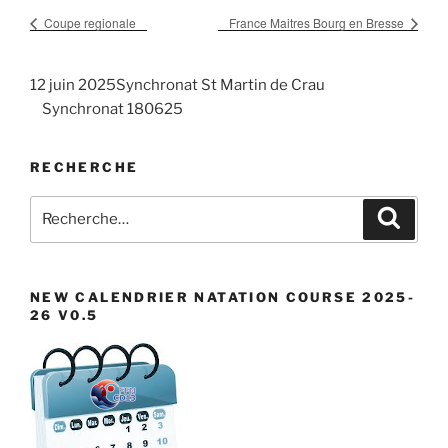
Coupe regionale
France Maitres Bourg en Bresse
12 juin 2025Synchronat St Martin de Crau
Synchronat 180625
RECHERCHE
Recherche
Recher
pour
:
NEW CALENDRIER NATATION COURSE 2025-
26 V0.5