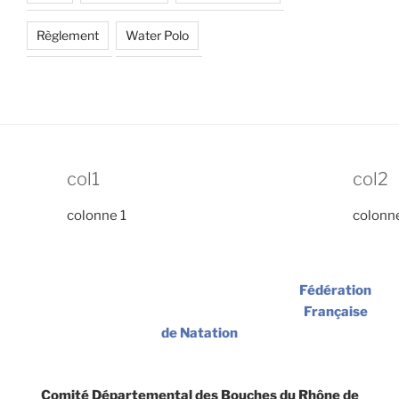
Règlement
Water Polo
col1
col2
colonne 1
colonn
Fédération
Française
de Natation
Comité Départemental des Bouches du Rhône de