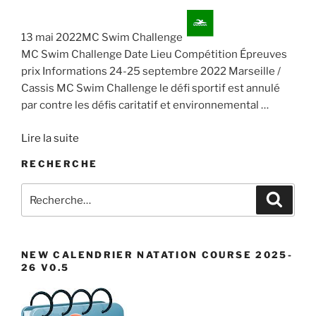
d
i
É
a
g
v
t
13 mai 2022MC Swim Challenge
a
è
e
MC Swim Challenge Date Lieu Compétition Épreuves
n
t
.
prix Informations 24-25 septembre 2022 Marseille /
e
i
Cassis MC Swim Challenge le défi sportif est annulé
m
o
par contre les défis caritatif et environnemental
…
e
n
n
Lire la suite
d
t
e
RECHERCHE
v
Recherche
Recher
u
pour
e
:
s
NEW CALENDRIER NATATION COURSE 2025-
É
26 V0.5
v
è