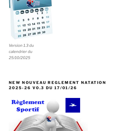
n
e
m
e
n
t
Version 1.3 du
s
calendrier du
25/10/2025
NEW NOUVEAU REGLEMENT NATATION
2025-26 V0.3 DU 17/01/26