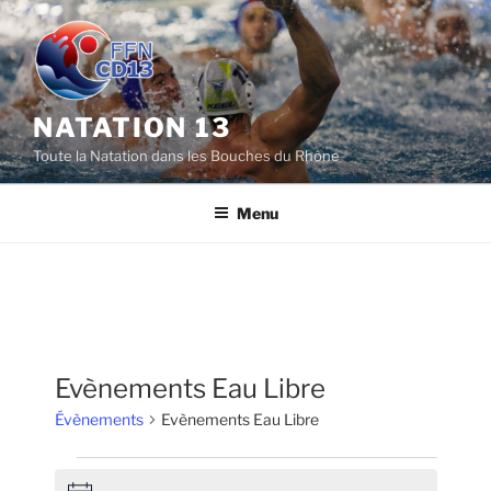
Aller
au
contenu
principal
NATATION 13
Toute la Natation dans les Bouches du Rhône
Menu
Evènements Eau Libre
Évènements
Evènements Eau Libre
Évènements