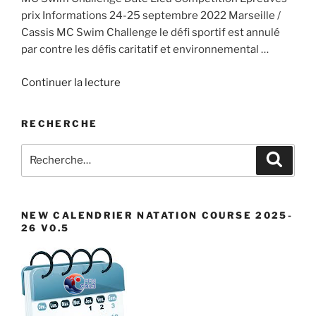
prix Informations 24-25 septembre 2022 Marseille /
Cassis MC Swim Challenge le défi sportif est annulé
par contre les défis caritatif et environnemental …
de
Continuer la lecture
« MC
Swim
RECHERCHE
Challenge »
Recherche
Recher
pour
:
NEW CALENDRIER NATATION COURSE 2025-
26 V0.5