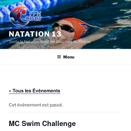
Aller
au
contenu
principal
NATATION 13
Toute la Natation dans les Bouches du Rhône
Menu
« Tous les Évènements
Cet évènement est passé.
MC Swim Challenge