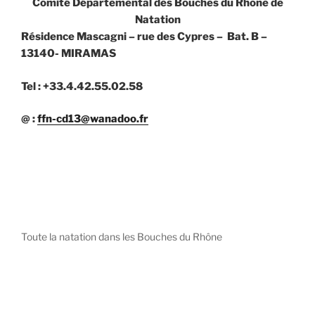
Comité Départemental des Bouches du Rhône de
Natation
Résidence Mascagni – rue des Cypres – Bat. B –
13140- MIRAMAS
Tel : +33.4.42.55.02.58
@ :
ffn-cd13@wanadoo.fr
Toute la natation dans les Bouches du Rhône
diystees.com
The world of luxury watches is a diverse ecosystem,
with each great Maison offering a distinct philosophy
and identity.