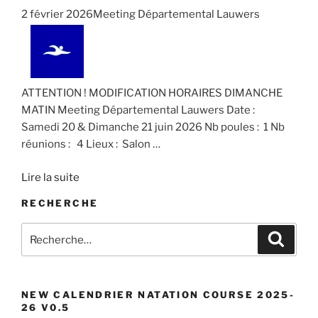
d
i
É
2 février 2026Meeting Départemental Lauwers
a
g
v
t
a
è
e
n
t
.
e
i
ATTENTION ! MODIFICATION HORAIRES DIMANCHE
m
o
MATIN Meeting Départemental Lauwers Date :
e
n
Samedi 20 & Dimanche 21 juin 2026 Nb poules : 1 Nb
n
réunions : 4 Lieux : Salon
…
d
t
e
Lire la suite
v
RECHERCHE
u
e
Recherche
Recher
s
pour
É
:
v
NEW CALENDRIER NATATION COURSE 2025-
è
26 V0.5