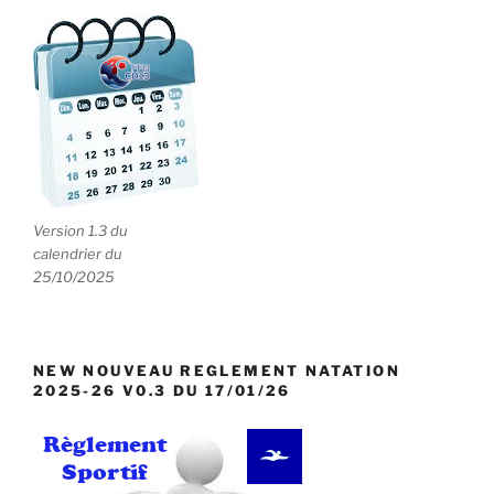
n
e
m
e
n
t
s
Version 1.3 du
calendrier du
25/10/2025
NEW NOUVEAU REGLEMENT NATATION
2025-26 V0.3 DU 17/01/26