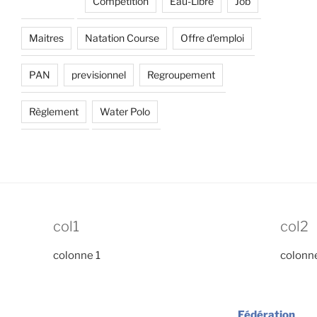
Compétition
Eau-Libre
Job
Maitres
Natation Course
Offre d'emploi
PAN
previsionnel
Regroupement
Règlement
Water Polo
col1
col2
colonne 1
colonn
Fédération