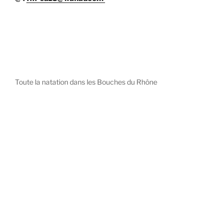
Toute la natation dans les Bouches du Rhône
diystees.com
The world of luxury watches is a diverse ecosystem,
with each great Maison offering a distinct philosophy
and identity.
uk replica watch
pas cher omega
repliki zegarki rolex
falska panerai klocka
Patek Philippe embodies understated elegance and