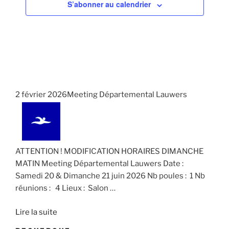
S’abonner au calendrier
n
t
.
e
i
m
o
e
n
n
d
t
e
v
2 février 2026Meeting Départemental Lauwers
u
e
s
É
ATTENTION ! MODIFICATION HORAIRES DIMANCHE
v
MATIN Meeting Départemental Lauwers Date :
Samedi 20 & Dimanche 21 juin 2026 Nb poules : 1 Nb
è
réunions : 4 Lieux : Salon
…
n
e
Lire la suite
m