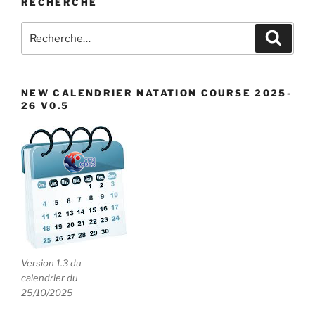
RECHERCHE
e
n
Recherche
Recher
pour
t
:
s
NEW CALENDRIER NATATION COURSE 2025-
26 V0.5
Version 1.3 du
calendrier du
25/10/2025