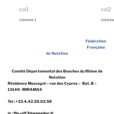
col1
col2
colonne 1
colonn
Fédération
Française
de Natation
Comité Départemental des Bouches du Rhône de
Natation
Résidence Mascagni – rue des Cypres – Bat. B –
13140- MIRAMAS
Tel : +33.4.42.55.02.58
@ :
ffn-cd13@wanadoo.fr