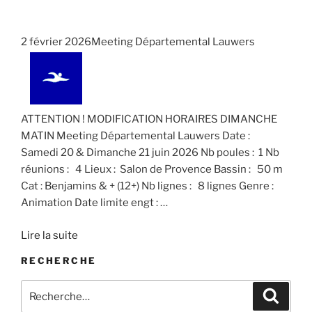
n
n
t
.
e
e
i
m
m
2 février 2026Meeting Départemental Lauwers
o
e
e
n
n
n
d
t
t
e
s
ATTENTION ! MODIFICATION HORAIRES DIMANCHE
v
MATIN Meeting Départemental Lauwers Date :
u
Samedi 20 & Dimanche 21 juin 2026 Nb poules : 1 Nb
e
réunions : 4 Lieux : Salon de Provence Bassin : 50 m
s
Cat : Benjamins & + (12+) Nb lignes : 8 lignes Genre :
É
Animation Date limite engt :
…
v
Lire la suite
è
n
RECHERCHE
e
Recherche
Recher
m
pour