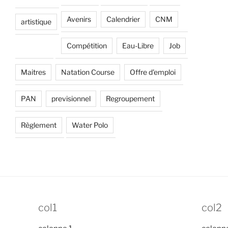
Avenirs
Calendrier
CNM
artistique
Compétition
Eau-Libre
Job
Maitres
Natation Course
Offre d'emploi
PAN
previsionnel
Regroupement
Règlement
Water Polo
col1
col2