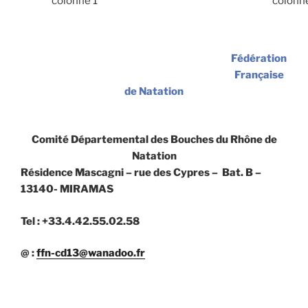
colonne 1
colonn
Fédération
Française
de Natation
Comité Départemental des Bouches du Rhône de
Natation
Résidence Mascagni – rue des Cypres – Bat. B –
13140- MIRAMAS
Tel : +33.4.42.55.02.58
@ :
ffn-cd13@wanadoo.fr