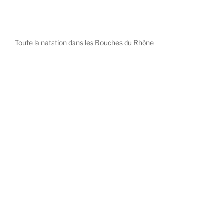
Toute la natation dans les Bouches du Rhône
diystees.com
The world of luxury watches is a diverse ecosystem,
with each great Maison offering a distinct philosophy
and identity.
uk replica watch
pas cher omega
repliki zegarki rolex
falska panerai klocka
Patek Philippe embodies understated elegance and
peerless complication, the choice for those who value
heritage and quiet prestige.