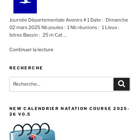
Journée Départementale Avenirs # 1 Date : Dimanche
02 mars 2025 Nb poules : 1 Nb réunions : 1 Lieux :
Istres Bassin : 25 m Cat …
de
Continuer la lecture
« Journée
Départementale
RECHERCHE
Avenirs
#
Recherche
Recher
1 »
pour
:
NEW CALENDRIER NATATION COURSE 2025-
26 V0.5