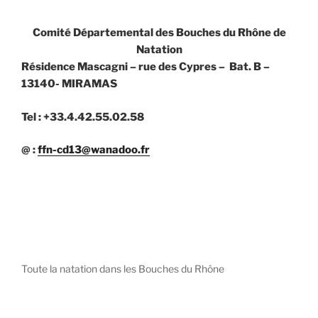
Comité Départemental des Bouches du Rhône de
Natation
Résidence Mascagni – rue des Cypres – Bat. B –
13140- MIRAMAS
Tel : +33.4.42.55.02.58
@ :
ffn-cd13@wanadoo.fr
Toute la natation dans les Bouches du Rhône
diystees.com
The world of luxury watches is a diverse ecosystem,