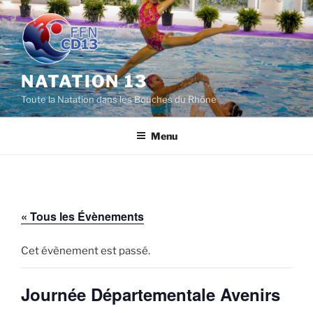
Aller
au
contenu
principal
NATATION 13
Toute la Natation dans les Bouches du Rhône
Menu
« Tous les Évènements
Cet évènement est passé.
Journée Départementale Avenirs