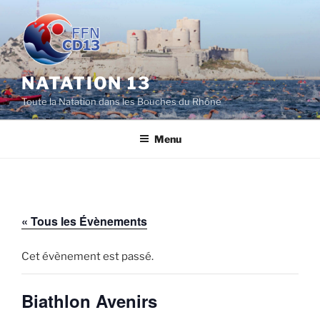
Aller
au
contenu
principal
NATATION 13
Toute la Natation dans les Bouches du Rhône
Menu
« Tous les Évènements
Cet évènement est passé.
Biathlon Avenirs