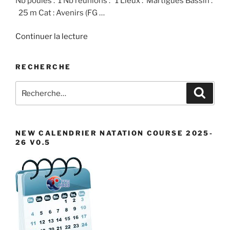
Nb poules : 1 Nb réunions : 1 Lieux : Martigues Bassin :
25 m Cat : Avenirs (FG …
de
Continuer la lecture
« Biathlon
Avenirs »
RECHERCHE
Recherche
Recher
pour
:
NEW CALENDRIER NATATION COURSE 2025-
26 V0.5