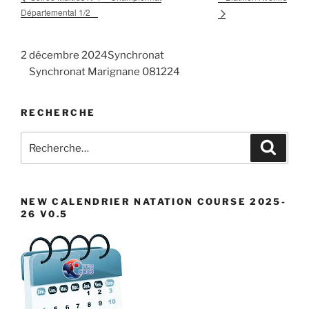
Départemental 1/2
2 décembre 2024Synchronat
Synchronat Marignane 081224
RECHERCHE
Recherche
Recher
pour
:
NEW CALENDRIER NATATION COURSE 2025-
26 V0.5