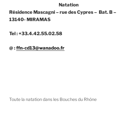
Natation
Résidence Mascagni – rue des Cypres – Bat. B –
13140- MIRAMAS
Tel : +33.4.42.55.02.58
@ :
ffn-cd13@wanadoo.fr
Toute la natation dans les Bouches du Rhône
diystees.com
The world of luxury watches is a diverse ecosystem,
with each great Maison offering a distinct philosophy
and identity.