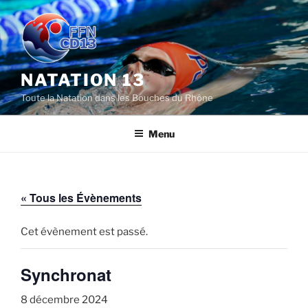
Aller
au
contenu
principal
NATATION 13
Toute la Natation dans les Bouches du Rhône
Menu
« Tous les Évènements
Cet évènement est passé.
Synchronat
8 décembre 2024