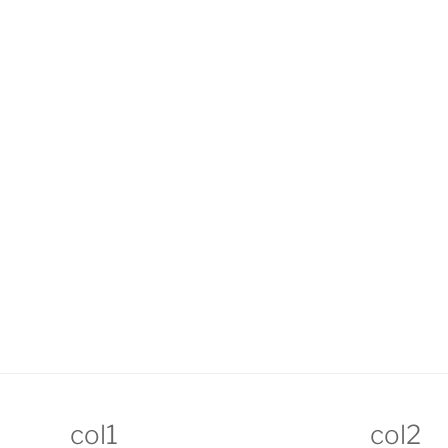
col1
col2