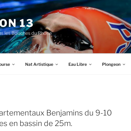
ON 13
ns les Bouches du Rhône
ourse
Nat Artistique
Eau Libre
Plongeon
artementaux Benjamins du 9-10
es en bassin de 25m.