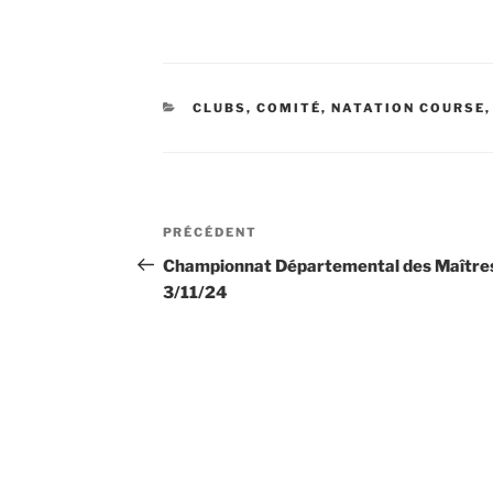
CATÉGORIES
CLUBS
,
COMITÉ
,
NATATION COURSE
Navigation
Article
PRÉCÉDENT
de
précédent
Championnat Départemental des Maître
3/11/24
l’article