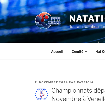
Aller
au
contenu
NATATI
principal
Toute la Natation da
Accueil
Comité
Nat C
PUBLIÉ
11 NOVEMBRE 2024
PAR
PATRICIA
LE
Championnats dép
Novembre à Venell