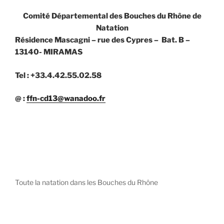
Comité Départemental des Bouches du Rhône de
Natation
Résidence Mascagni – rue des Cypres – Bat. B –
13140- MIRAMAS
Tel : +33.4.42.55.02.58
@ :
ffn-cd13@wanadoo.fr
Toute la natation dans les Bouches du Rhône
diystees.com
The world of luxury watches is a diverse ecosystem,