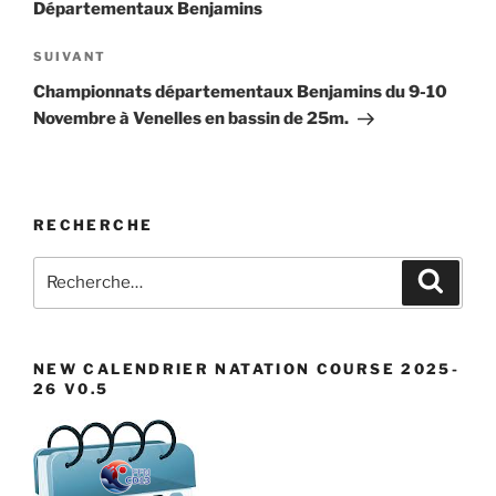
Départementaux Benjamins
Article
SUIVANT
suivant
Championnats départementaux Benjamins du 9-10
Novembre à Venelles en bassin de 25m.
RECHERCHE
Recherche
Recher
pour
:
NEW CALENDRIER NATATION COURSE 2025-
26 V0.5