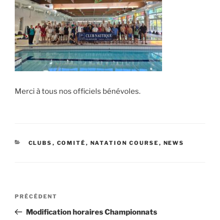
Merci à tous nos officiels bénévoles.
CATÉGORIES
CLUBS
,
COMITÉ
,
NATATION COURSE
,
NEWS
Navigation
Article
PRÉCÉDENT
de
précédent
Modification horaires Championnats
l’article