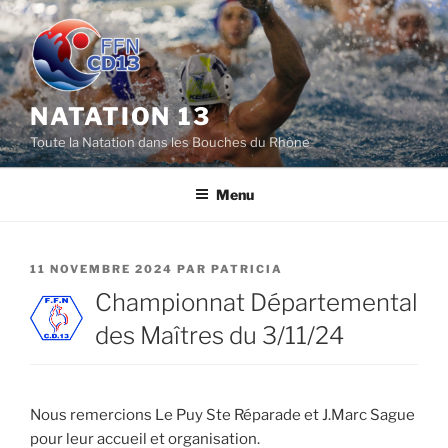
Aller
au
contenu
principal
NATATION 13
Toute la Natation dans les Bouches du Rhône
Menu
PUBLIÉ
11 NOVEMBRE 2024
PAR
PATRICIA
LE
Championnat Départemental
des Maîtres du 3/11/24
Nous remercions Le Puy Ste Réparade et J.Marc Sague
pour leur accueil et organisation.