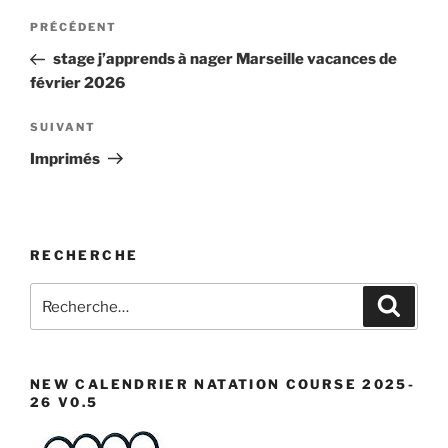
Navigation
Article
PRÉCÉDENT
de
précédent
stage j’apprends à nager Marseille vacances de
l’article
février 2026
Article
SUIVANT
suivant
Imprimés
RECHERCHE
Recherche
Recher
pour
:
NEW CALENDRIER NATATION COURSE 2025-
26 V0.5