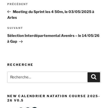
Navigation
Article
PRÉCÉDENT
de
précédent
Meeting du Sprint les 4 50m, le 03/05/2025 à
l’article
Arles
Article
SUIVANT
suivant
Sélection Interdépartemental Avenirs – le 14/05/26
à Gap
RECHERCHE
Recherche
Recher
pour
:
NEW CALENDRIER NATATION COURSE 2025-
26 V0.5