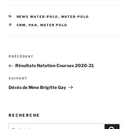
CATÉGORIES
NEWS WATER-POLO
,
WATER-POLO
ÉTIQUETTES
CNM
,
PAN
,
WATER POLO
Navigation
Article
PRÉCÉDENT
de
précédent
Résultats Natation Courses 2020-21
l’article
Article
SUIVANT
suivant
Décès de Mme Brigitte Gay
RECHERCHE
Recherche
Recher