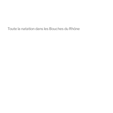
Toute la natation dans les Bouches du Rhône
diystees.com
The world of luxury watches is a diverse ecosystem,
with each great Maison offering a distinct philosophy
and identity.
uk replica watch
pas cher omega
repliki zegarki rolex
falska panerai klocka
Patek Philippe embodies understated elegance and
peerless complication, the choice for those who value
heritage and quiet prestige.