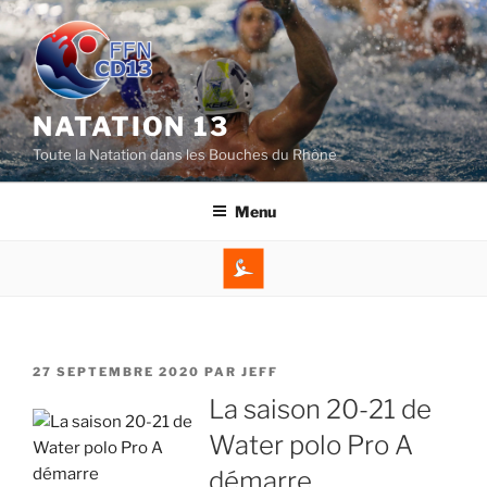
Aller
au
contenu
principal
NATATION 13
Toute la Natation dans les Bouches du Rhône
Menu
PUBLIÉ
27 SEPTEMBRE 2020
PAR
JEFF
LE
La saison 20-21 de
Water polo Pro A
démarre