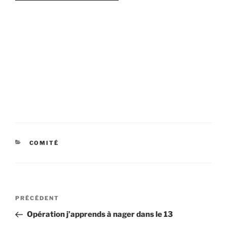
CATÉGORIES
COMITÉ
Navigation
Article
PRÉCÉDENT
de
précédent
Opération j’apprends à nager dans le 13
l’article