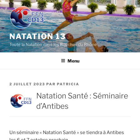
Aller
au
contenu
principal
NATATION 13
Toute la Natation dans les Bouches du Rhône
Menu
PUBLIÉ
2 JUILLET 2023
PAR
PATRICIA
LE
Natation Santé : Séminaire
d’Antibes
Un séminaire « Natation Santé » se tiendra à Antibes
les 6 et 7 octobre prochain.