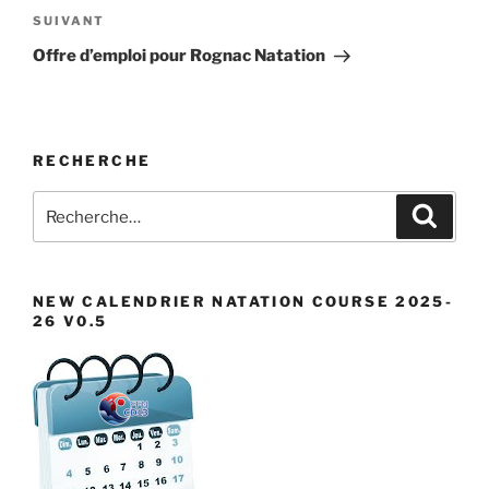
Article
SUIVANT
suivant
Offre d’emploi pour Rognac Natation
RECHERCHE
Recherche
Recher
pour
:
NEW CALENDRIER NATATION COURSE 2025-
26 V0.5