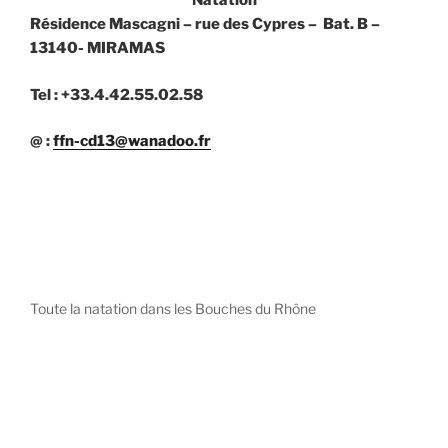
Natation
Résidence Mascagni – rue des Cypres – Bat. B –
13140- MIRAMAS
Tel : +33.4.42.55.02.58
@ :
ffn-cd13@wanadoo.fr
Toute la natation dans les Bouches du Rhône
diystees.com
The world of luxury watches is a diverse ecosystem,
with each great Maison offering a distinct philosophy
and identity.