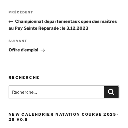
Navigation
Article
PRÉCÉDENT
de
précédent
Championnat départementaux open des maîtres
l’article
au Puy Sainte Réparade : le 3.12.2023
Article
SUIVANT
suivant
Offre d’emploi
RECHERCHE
Recherche
Recher
pour
:
NEW CALENDRIER NATATION COURSE 2025-
26 V0.5