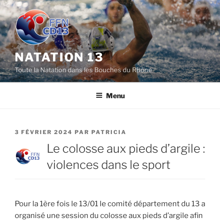
Aller
au
contenu
principal
NATATION 13
Toute la Natation dans les Bouches du Rhône
Menu
PUBLIÉ
3 FÉVRIER 2024
PAR
PATRICIA
LE
Le colosse aux pieds d’argile :
violences dans le sport
Pour la 1ère fois le 13/01 le comité département du 13 a
organisé une session du colosse aux pieds d’argile afin