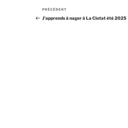
Navigation
Article
PRÉCÉDENT
de
précédent
J’apprends à nager à La Ciotat été 2025
l’article