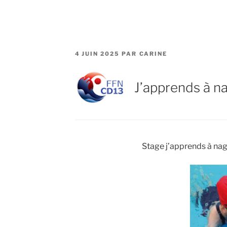
PUBLIÉ
4 JUIN 2025
PAR
CARINE
LE
J’apprends à n
Stage j’apprends à nage