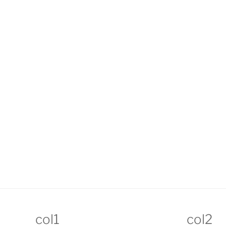
col1
col2