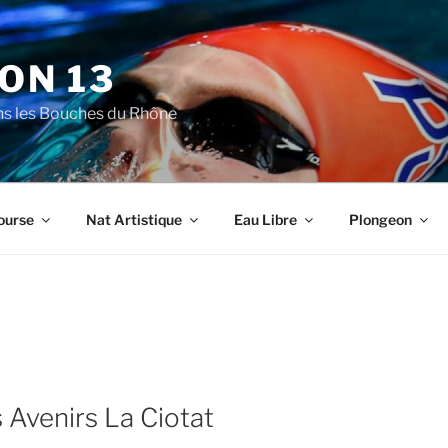
ON 13
ns les Bouches du Rhône
ourse
Nat Artistique
Eau Libre
Plongeon
s Avenirs La Ciotat