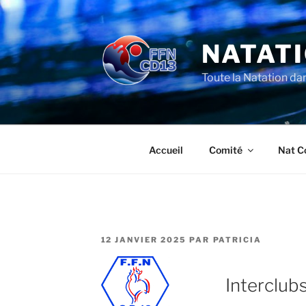
Aller
au
contenu
NATATI
principal
Toute la Natation da
Accueil
Comité
Nat C
PUBLIÉ
12 JANVIER 2025
PAR
PATRICIA
LE
Interclub