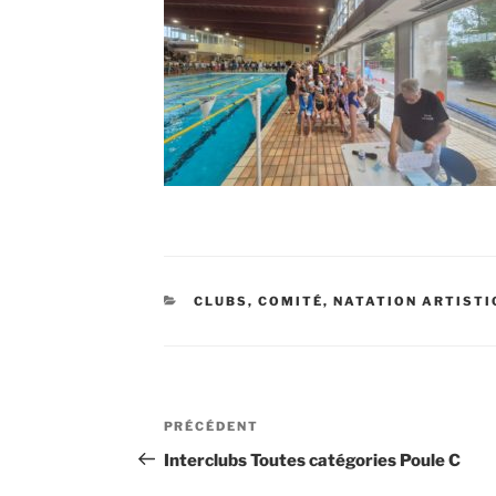
CATÉGORIES
CLUBS
,
COMITÉ
,
NATATION ARTISTI
Navigation
Article
PRÉCÉDENT
de
précédent
Interclubs Toutes catégories Poule C