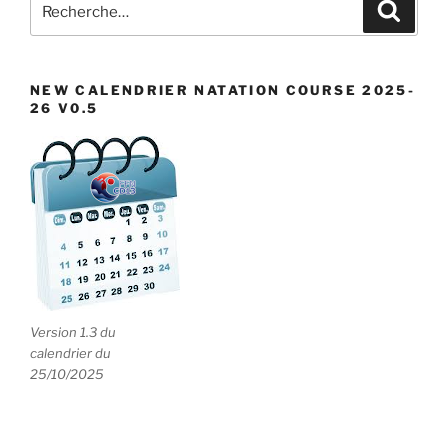
Recher
pour
:
NEW CALENDRIER NATATION COURSE 2025-
26 V0.5
Version 1.3 du
calendrier du
25/10/2025