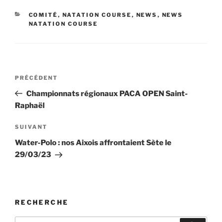
CATÉGORIES
COMITÉ
,
NATATION COURSE
,
NEWS
,
NEWS
NATATION COURSE
Navigation
Article
PRÉCÉDENT
de
précédent
Championnats régionaux PACA OPEN Saint-
l’article
Raphaël
Article
SUIVANT
suivant
Water-Polo : nos Aixois affrontaient Sète le
29/03/23
RECHERCHE
Recherche