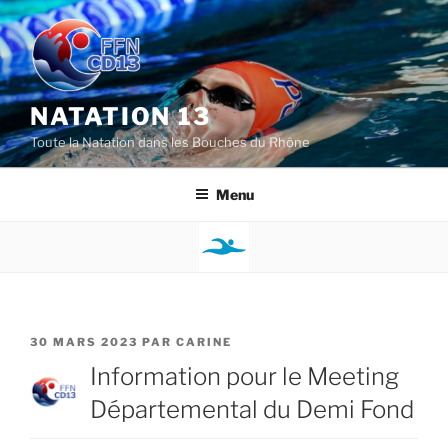
Aller
au
contenu
principal
NATATION 13
Toute la Natation dans les Bouches du Rhône
Menu
PUBLIÉ
30 MARS 2023
PAR
CARINE
LE
Information pour le Meeting
Départemental du Demi Fond