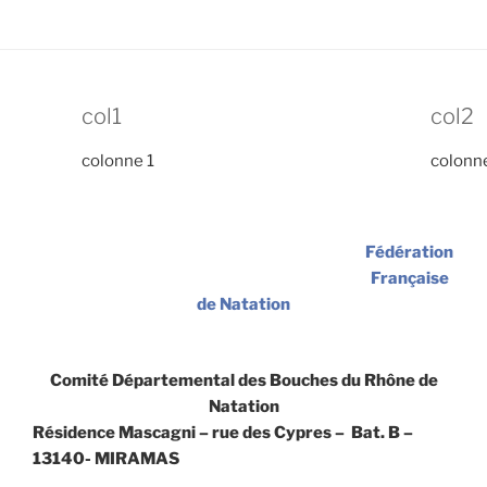
col1
col2
colonne 1
colonn
Fédération
Française
de Natation
Comité Départemental des Bouches du Rhône de
Natation
Résidence Mascagni – rue des Cypres – Bat. B –
13140- MIRAMAS