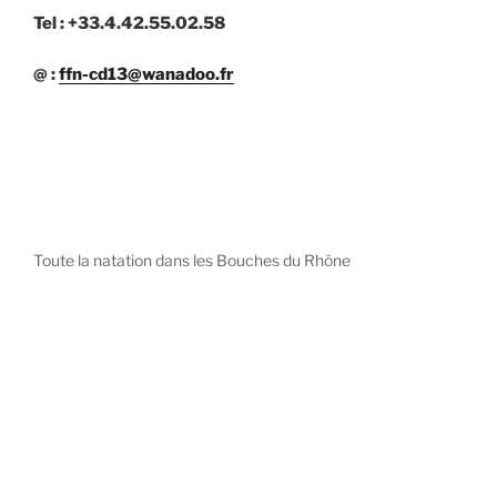
Tel : +33.4.42.55.02.58
@ :
ffn-cd13@wanadoo.fr
Toute la natation dans les Bouches du Rhône
diystees.com
The world of luxury watches is a diverse ecosystem,
with each great Maison offering a distinct philosophy
and identity.
uk replica watch
pas cher omega
repliki zegarki rolex