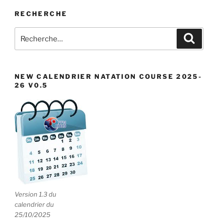
RECHERCHE
Recherche
Recher
pour
:
NEW CALENDRIER NATATION COURSE 2025-
26 V0.5
Version 1.3 du
calendrier du
25/10/2025