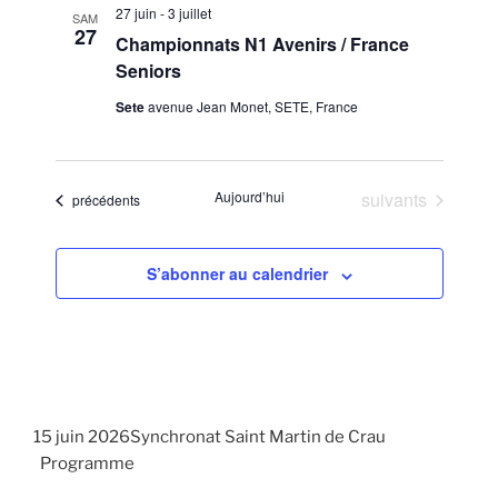
27 juin
-
3 juillet
SAM
27
Championnats N1 Avenirs / France
Seniors
Sete
avenue Jean Monet, SETE, France
Évènements
Aujourd’hui
suivants
Évènements
précédents
S’abonner au calendrier
15 juin 2026Synchronat Saint Martin de Crau
Programme