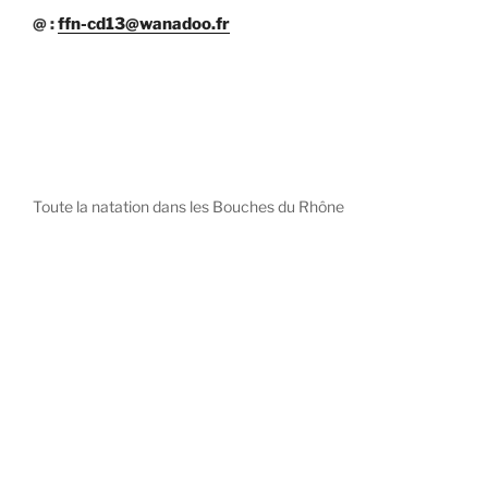
@ :
ffn-cd13@wanadoo.fr
Toute la natation dans les Bouches du Rhône
diystees.com
The world of luxury watches is a diverse ecosystem,
with each great Maison offering a distinct philosophy
and identity.
uk replica watch
pas cher omega
repliki zegarki rolex
falska panerai klocka