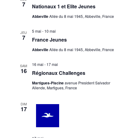
r
g
e
7
e
Nationaux 1 et Elite Jeunes
c
a
c
h
r
Abbeville
Allée du 8 mai 1945, Abbeville, France
t
t
e
c
i
i
h
5 mai
-
10 mai
o
o
JEU
7
France Jeunes
n
e
n
n
d
e
Abbeville
Allée du 8 mai 1945, Abbeville, France
e
e
t
z
v
16 mai
-
17 mai
n
SAM
u
16
u
Régionaux Challenges
a
n
e
v
Martigues-Piscine
avenue President Salvador
e
s
Allende, Martigues, France
d
i
É
a
g
v
DIM
t
17
a
è
e
n
t
.
e
i
m
o