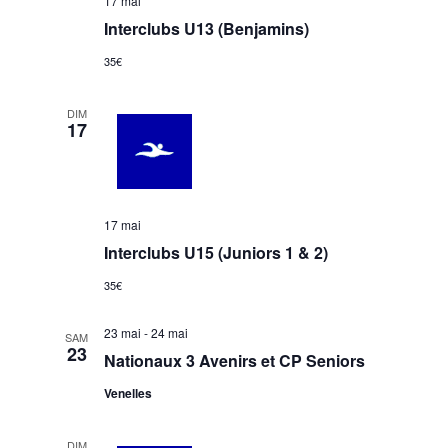
17 mai
e
n
Interclubs U13 (Benjamins)
n
d
t
35€
e
v
DIM
17
u
e
s
É
17 mai
v
Interclubs U15 (Juniors 1 & 2)
è
35€
n
e
23 mai
-
24 mai
SAM
23
m
Nationaux 3 Avenirs et CP Seniors
e
Venelles
n
t
DIM