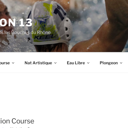
ON 13
ns les Bouches du Rhône
ourse
Nat Artistique
Eau Libre
Plongeon
ion Course