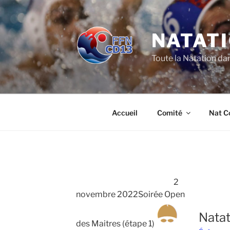
Aller
au
contenu
NATATI
principal
Toute la Natation da
Accueil
Comité
Nat C
2
novembre 2022Soirée Open
Natat
des Maitres (étape 1)