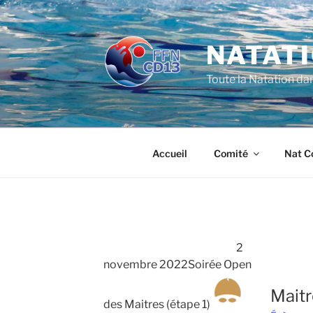
Aller
au
contenu
NATATI
principal
Toute la Natation da
Accueil
Comité
Nat C
2
novembre 2022Soirée Open
Mait
des Maitres (étape 1)