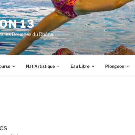
ON 13
ns les Bouches du Rhône
ourse
Nat Artistique
Eau Libre
Plongeon
res