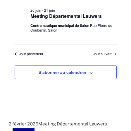
n
t
.
e
20 juin
-
21 juin
i
Meeting Départemental Lauwers
m
o
e
Centre nautique municipal de Salon
Rue Pierre de
n
Coubertin, Salon
n
d
t
e
v
Jour précédent
Jour suivant
u
e
S’abonner au calendrier
s
É
v
è
n
e
2 février 2026Meeting Départemental Lauwers
m