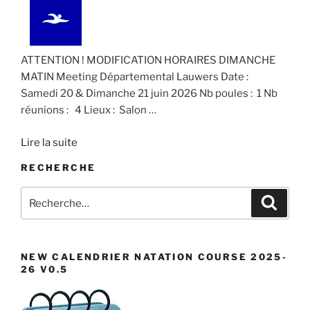
e
n
t
ATTENTION ! MODIFICATION HORAIRES DIMANCHE
s
MATIN Meeting Départemental Lauwers Date :
Samedi 20 & Dimanche 21 juin 2026 Nb poules : 1 Nb
réunions : 4 Lieux : Salon
…
Lire la suite
RECHERCHE
Recherche
Recher
pour
:
NEW CALENDRIER NATATION COURSE 2025-
26 V0.5