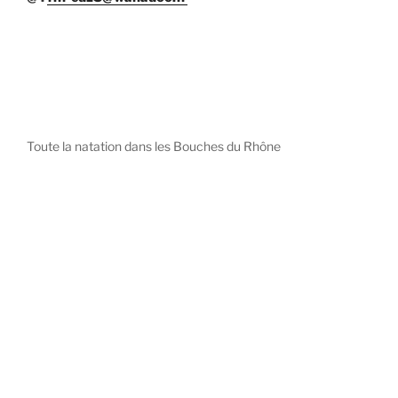
Toute la natation dans les Bouches du Rhône
diystees.com
The world of luxury watches is a diverse ecosystem,
with each great Maison offering a distinct philosophy
and identity.
uk replica watch
pas cher omega
repliki zegarki rolex
falska panerai klocka
Patek Philippe embodies understated elegance and