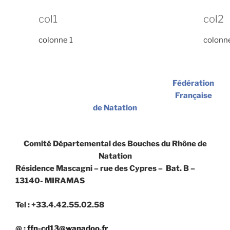
col1
col2
colonne 1
colonn
Fédération
Française
de Natation
Comité Départemental des Bouches du Rhône de
Natation
Résidence Mascagni – rue des Cypres – Bat. B –
13140- MIRAMAS
Tel : +33.4.42.55.02.58
@ :
ffn-cd13@wanadoo.fr