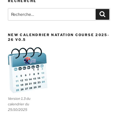
RECHERCHE
e
n
Recherche
Recher
pour
t
:
s
NEW CALENDRIER NATATION COURSE 2025-
26 V0.5
Version 1.3 du
calendrier du
25/10/2025