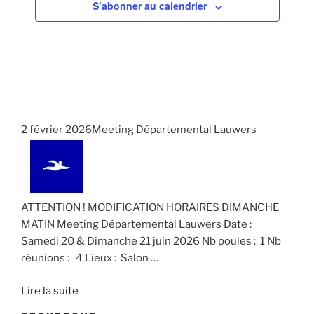
S’abonner au calendrier
n
t
.
e
i
m
o
e
n
n
d
t
e
v
2 février 2026Meeting Départemental Lauwers
u
e
s
É
ATTENTION ! MODIFICATION HORAIRES DIMANCHE
v
MATIN Meeting Départemental Lauwers Date :
Samedi 20 & Dimanche 21 juin 2026 Nb poules : 1 Nb
è
réunions : 4 Lieux : Salon
…
n
e
Lire la suite
m