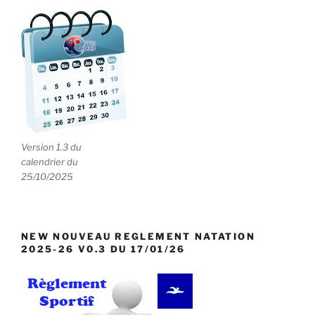
n
e
m
e
n
t
s
Version 1.3 du
calendrier du
25/10/2025
NEW NOUVEAU REGLEMENT NATATION
2025-26 V0.3 DU 17/01/26