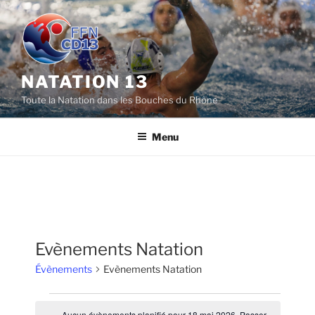
Aller
au
contenu
principal
NATATION 13
Toute la Natation dans les Bouches du Rhône
Menu
Evènements Natation
Évènements
Evènements Natation
Évènements
Aucun évènements planifié pour 18 mai 2026. Passer