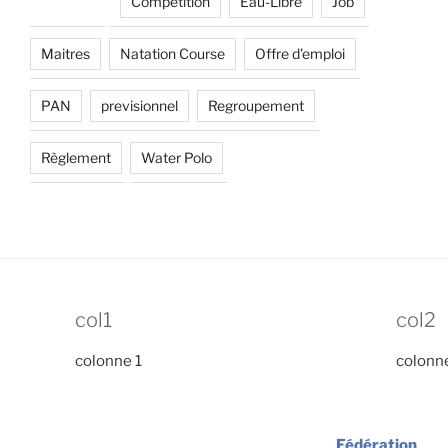
Compétition
Eau-Libre
Job
Maitres
Natation Course
Offre d'emploi
PAN
previsionnel
Regroupement
Règlement
Water Polo
col1
col2
colonne 1
colonn
Fédération