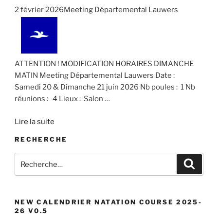
d
i
É
2 février 2026Meeting Départemental Lauwers
a
g
v
t
a
è
e
n
t
.
e
i
ATTENTION ! MODIFICATION HORAIRES DIMANCHE
m
o
MATIN Meeting Départemental Lauwers Date :
e
n
Samedi 20 & Dimanche 21 juin 2026 Nb poules : 1 Nb
n
réunions : 4 Lieux : Salon
…
d
t
e
Lire la suite
v
RECHERCHE
u
e
Recherche
Recher
s
pour
É
:
v
NEW CALENDRIER NATATION COURSE 2025-
è
26 V0.5