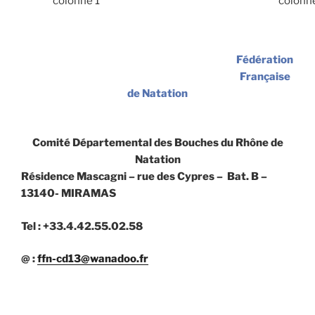
colonne 1
colonn
Fédération
Française
de Natation
Comité Départemental des Bouches du Rhône de
Natation
Résidence Mascagni – rue des Cypres – Bat. B –
13140- MIRAMAS
Tel : +33.4.42.55.02.58
@ :
ffn-cd13@wanadoo.fr