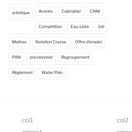
Avenirs
Calendrier
CNM
artistique
Compétition
Eau-Libre
Job
Maitres
Natation Course
Offre d'emploi
PAN
previsionnel
Regroupement
Règlement
Water Polo
col1
col2