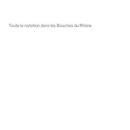
Toute la natation dans les Bouches du Rhône
diystees.com
The world of luxury watches is a diverse ecosystem,
with each great Maison offering a distinct philosophy
and identity.
uk replica watch
pas cher omega
repliki zegarki rolex
falska panerai klocka
Patek Philippe embodies understated elegance and
peerless complication, the choice for those who value
heritage and quiet prestige.