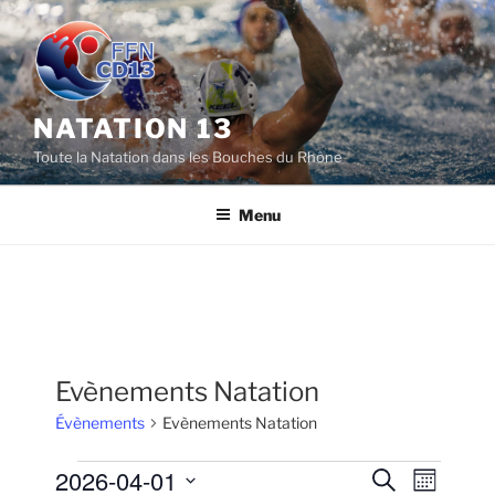
Aller
au
contenu
principal
NATATION 13
Toute la Natation dans les Bouches du Rhône
Menu
Evènements Natation
Évènements
Evènements Natation
Évènements
2026-04-01
R
N
R
M