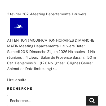
n
n
t
.
e
e
i
m
m
2 février 2026Meeting Départemental Lauwers
o
e
e
n
n
n
d
t
t
e
s
ATTENTION ! MODIFICATION HORAIRES DIMANCHE
v
MATIN Meeting Départemental Lauwers Date :
u
Samedi 20 & Dimanche 21 juin 2026 Nb poules : 1 Nb
e
réunions : 4 Lieux : Salon de Provence Bassin : 50 m
s
Cat : Benjamins & + (12+) Nb lignes : 8 lignes Genre :
É
Animation Date limite engt :
…
v
Lire la suite
è
n
RECHERCHE
e
Recherche
Recher
m
pour