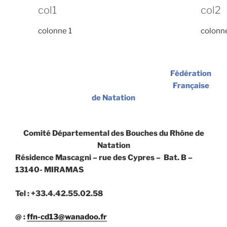
col1
col2
colonne 1
colonn
Fédération
Française
de Natation
Comité Départemental des Bouches du Rhône de
Natation
Résidence Mascagni – rue des Cypres – Bat. B –
13140- MIRAMAS
Tel : +33.4.42.55.02.58
@ :
ffn-cd13@wanadoo.fr