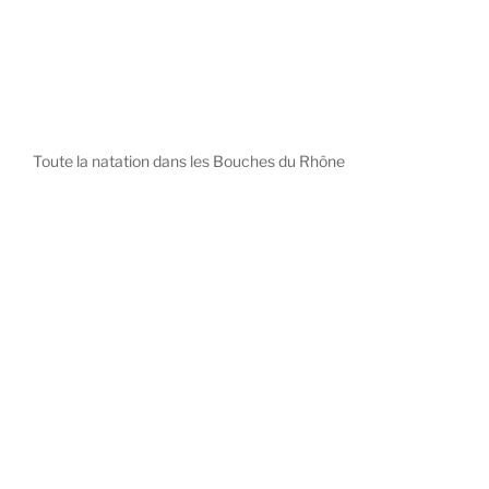
Toute la natation dans les Bouches du Rhône
diystees.com
The world of luxury watches is a diverse ecosystem,
with each great Maison offering a distinct philosophy
and identity.
uk replica watch
pas cher omega
repliki zegarki rolex
falska panerai klocka
Patek Philippe embodies understated elegance and
peerless complication, the choice for those who value