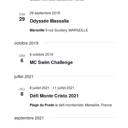
n
t
.
e
i
29 septembre 2019
DIM
m
29
o
Odyssée Massalia
e
n
Marseille
9 rue Scudery, MARSEILLE
n
d
t
octobre 2019
e
v
6 octobre 2019
DIM
u
6
MC Swim Challenge
e
s
juillet 2021
É
8 juillet 2021
-
11 juillet 2021
JEU
v
8
Défi Monte Cristo 2021
è
Plage du Prado
le defi montecristo, Marseille, France
n
e
septembre 2021
m