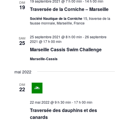
19 septembre 2021 @ 7 h 00 min
-
14 h 00 min
DIM
e
19
Traversée de la Corniche – Marseille
n
Société Nautique de la Corniche
15, traverse de la
t
fausse monnaie, Marseillle, France
s
25 septembre 2021 @ 8 h 00 min
-
26 septembre
SAM
2021 @ 17 h 00 min
25
Marseille Cassis Swim Challenge
Marseille-Cassis
mai 2022
DIM
22
22 mai 2022 @ 9 h 30 min
-
17 h 00 min
Traversée des dauphins et des
canards