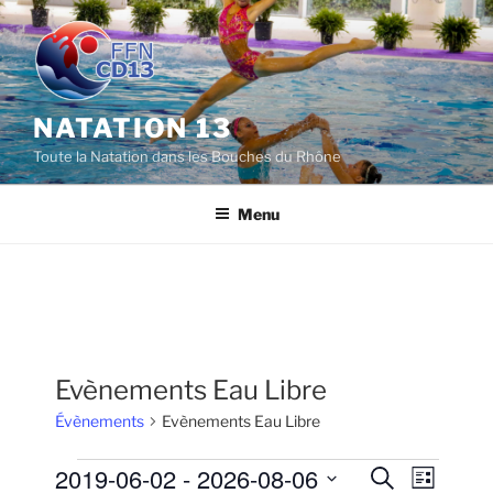
Aller
au
contenu
principal
NATATION 13
Toute la Natation dans les Bouches du Rhône
Menu
Evènements Eau Libre
Évènements
Evènements Eau Libre
Évènements
2019-06-02
 - 
2026-08-06
R
N
R
L