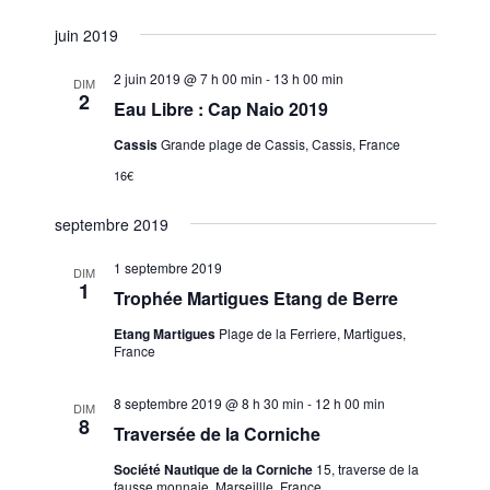
e
a
e
i
S
c
juin 2019
s
v
é
c
h
t
i
e
l
h
e
2 juin 2019 @ 7 h 00 min
-
13 h 00 min
DIM
r
g
e
2
e
Eau Libre : Cap Naio 2019
c
a
c
h
r
Cassis
Grande plage de Cassis, Cassis, France
t
t
e
c
i
i
16€
h
o
o
septembre 2019
n
e
n
n
d
e
1 septembre 2019
DIM
e
e
1
t
Trophée Martigues Etang de Berre
z
v
n
u
Etang Martigues
Plage de la Ferriere, Martigues,
u
a
France
n
e
v
e
s
8 septembre 2019 @ 8 h 30 min
-
12 h 00 min
d
DIM
i
É
8
Traversée de la Corniche
a
g
v
t
Société Nautique de la Corniche
15, traverse de la
a
è
fausse monnaie, Marseillle, France
e