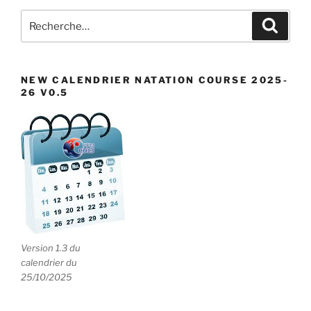
Recherche
Recher
pour
:
NEW CALENDRIER NATATION COURSE 2025-
26 V0.5
Version 1.3 du
calendrier du
25/10/2025