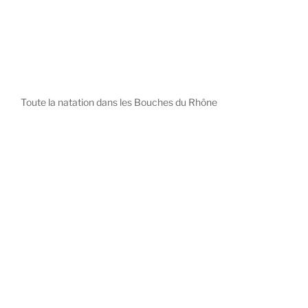
Toute la natation dans les Bouches du Rhône
diystees.com
The world of luxury watches is a diverse ecosystem,
with each great Maison offering a distinct philosophy
and identity.
uk replica watch
pas cher omega
repliki zegarki rolex
falska panerai klocka
Patek Philippe embodies understated elegance and
peerless complication, the choice for those who value