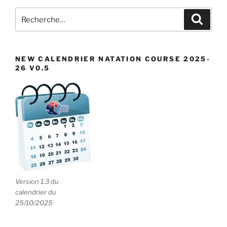
e
Recherche
Recher
n
pour
t
:
s
NEW CALENDRIER NATATION COURSE 2025-
26 V0.5
Version 1.3 du
calendrier du
25/10/2025