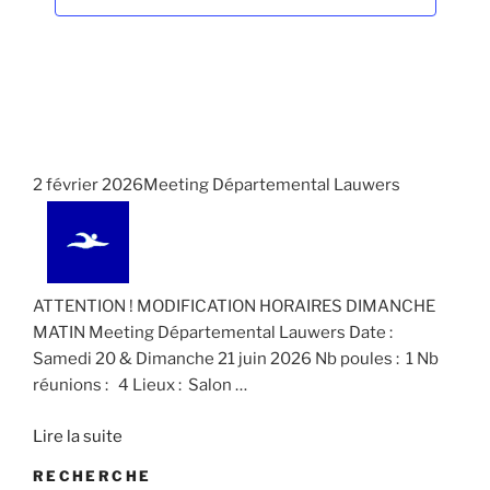
n
t
.
e
i
m
o
e
n
n
d
t
e
2 février 2026Meeting Départemental Lauwers
v
u
e
s
ATTENTION ! MODIFICATION HORAIRES DIMANCHE
É
MATIN Meeting Départemental Lauwers Date :
v
Samedi 20 & Dimanche 21 juin 2026 Nb poules : 1 Nb
è
réunions : 4 Lieux : Salon
…
n
Lire la suite
e
m
RECHERCHE