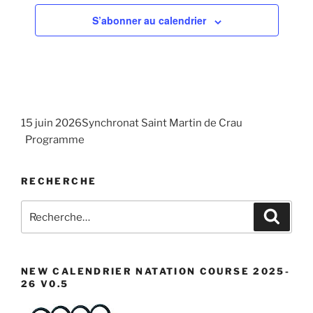
e
n
S’abonner au calendrier
n
d
t
e
v
u
e
15 juin 2026Synchronat Saint Martin de Crau
s
Programme
É
v
RECHERCHE
è
n
Recherche
Recher
pour
e
:
m
e
NEW CALENDRIER NATATION COURSE 2025-
26 V0.5
n
t