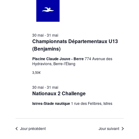
mai
r
g
e
e
c
a
c
2026
h
r
t
t
e
c
i
i
h
o
o
30 mai
-
31 mai
n
e
n
Championnats Départementaux U13
n
d
(Benjamins)
e
e
e
t
Piscine Claude Jouve - Berre
774 Avenue des
z
v
Hydravions, Berre-l'Étang
n
u
u
3,50€
a
n
e
v
e
s
30 mai
-
31 mai
d
i
Nationaux 2 Challenge
É
a
g
v
Istres-Stade nautique
1 rue des Felibres, Istres
t
a
è
e
n
t
.
e
i
Jour précédent
Jour suivant
m
o