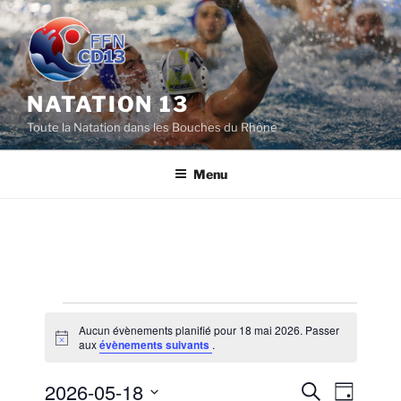
Aller
au
contenu
principal
NATATION 13
Toute la Natation dans les Bouches du Rhône
Menu
Évènements
Aucun évènements planifié pour 18 mai 2026. Passer
for
N
aux
évènements suivants
.
o
18
t
2026-05-18
i
R
N
R
J
c