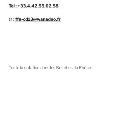
Tel : +33.4.42.55.02.58
@ :
ffn-cd13@wanadoo.fr
Toute la natation dans les Bouches du Rhône
diystees.com
The world of luxury watches is a diverse ecosystem,
with each great Maison offering a distinct philosophy
and identity.
uk replica watch
pas cher omega
repliki zegarki rolex