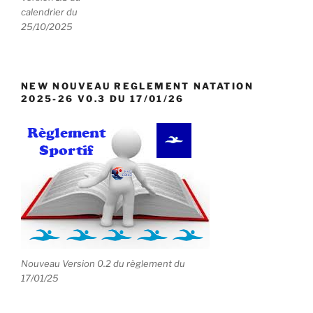
e
calendrier du
25/10/2025
n
t
s
NEW NOUVEAU REGLEMENT NATATION
2025-26 V0.3 DU 17/01/26
Nouveau Version 0.2 du règlement du
17/01/25